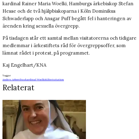
kardinal Rainer Maria Woelki, Hamburgs ärkebiskop Stefan
Hesse och de två hjälpbiskoparna i Köln Dominikus
Schwaderlapp och Ansgar Puff begått fel i hanteringen av
ärenden kring sexuella övergrepp.
På tisdagen står ett samtal mellan visitatorerna och tidigare
medlemmar i ärkestiftets råd för övergreppsoffer, som
lämnat rådet i protest, på programmet.
Kaj Engelhart/KNA
Taggar
Anders Arborelius
kardinal Woelki
Köln
visitation
Relaterat