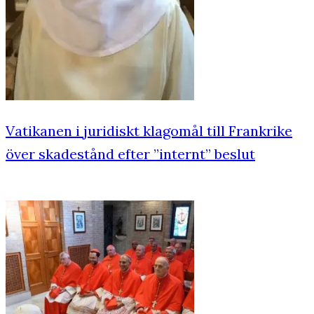
Vatikanen i juridiskt klagomål till Frankrike
över skadestånd efter ”internt” beslut