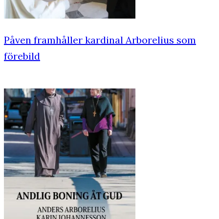
Påven framhåller kardinal Arborelius som
förebild