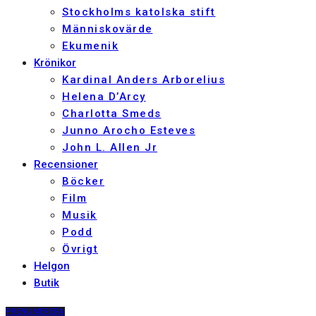
Stockholms katolska stift
Människovärde
Ekumenik
Krönikor
Kardinal Anders Arborelius
Helena D’Arcy
Charlotta Smeds
Junno Arocho Esteves
John L. Allen Jr
Recensioner
Böcker
Film
Musik
Podd
Övrigt
Helgon
Butik
PRENUMERERA