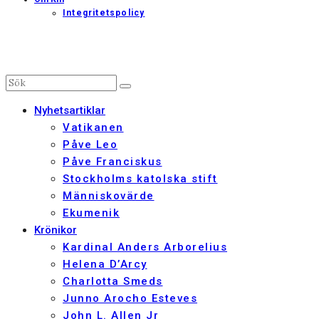
Integritetspolicy
Nyhetsartiklar
Vatikanen
Påve Leo
Påve Franciskus
Stockholms katolska stift
Människovärde
Ekumenik
Krönikor
Kardinal Anders Arborelius
Helena D’Arcy
Charlotta Smeds
Junno Arocho Esteves
John L. Allen Jr