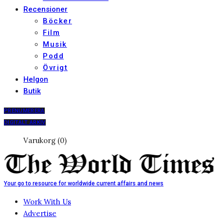
Recensioner
Böcker
Film
Musik
Podd
Övrigt
Helgon
Butik
PRENUMERERA
DIGITALT ARKIV
Varukorg (0)
Your go to resource for worldwide current affairs and news
Work With Us
Advertise