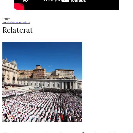
Taggar
Knock
Påve Franciskus
Relaterat