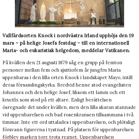
Vallfärdsorten Knock i nordvästra Irland upphöjs den 19
mars – på helige Josefs festdag – till en internationell
Maria- och eukaristisk helgedom, meddelar Vatikanen.
På kvällen den 21 augusti 1879 såg en grupp på femton
personer mellan fem och sjuttiofem år jungfru Maria
uppenbaras i den lilla orten Knock i landskapet Mayo, intill
deras församlingskyrka. Bredvid henne stod evangelisten
Johannes och den helige Josef, liksom ett lamm och ett
krucifix som stod på ett altare. Enligt berättelsen
ösregnade det under kvällen, men den lilla skaran stannade
vid uppenbarelsen och bad rosenkransen tillsammans i två
timmar. Inte ett ord uttalades i uppenbarelsen, och plötsligt
försvann figurerna i tystnad. På platsen för uppenbarelsen
förblev marken torr, trots regnet. Uppenbarelsen