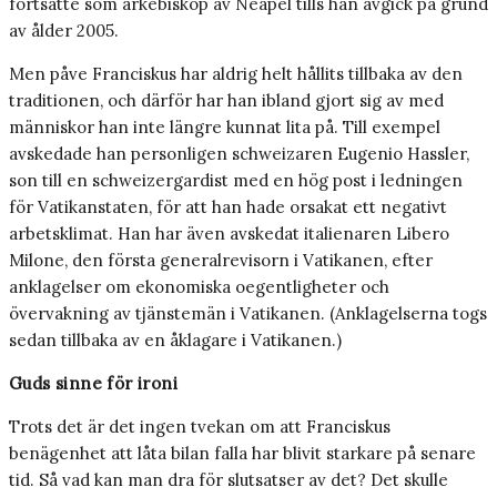
fortsatte som ärkebiskop av Neapel tills han avgick på grund
av ålder 2005.
Men påve Franciskus har aldrig helt hållits tillbaka av den
traditionen, och därför har han ibland gjort sig av med
människor han inte längre kunnat lita på. Till exempel
avskedade han personligen schweizaren Eugenio Hassler,
son till en schweizergardist med en hög post i ledningen
för Vatikanstaten, för att han hade orsakat ett negativt
arbetsklimat. Han har även avskedat italienaren Libero
Milone, den första generalrevisorn i Vatikanen, efter
anklagelser om ekonomiska oegentligheter och
övervakning av tjänstemän i Vatikanen. (Anklagelserna togs
sedan tillbaka av en åklagare i Vatikanen.)
Guds sinne för ironi
Trots det är det ingen tvekan om att Franciskus
benägenhet att låta bilan falla har blivit starkare på senare
tid. Så vad kan man dra för slutsatser av det? Det skulle