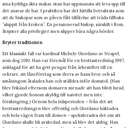
sina kyrkliga äkta makar, utan har uppmanats att leva upp till
det ansvar de har. I praktiken har det hittills betraktats som
att de biskopar som av påven fått tillåtelse att träda tillbaka
”sluppit från kroken”. En pensionerad biskop, särskilt i Rom,
åtnjuter alla privilegier men slipper bära några bördor.
Bryter traditionen
Ett klassiskt fall var kardinal Michele Giordano av Neapel,
som dog 2010. Han var föremål för en brottsutredning 1997,
anklagad för att ha gett pengar från ärkestiftet till en
ockrare, att låneföretag som drevs av hans bror, och så
småningom åtalades han och ställdes inför domstol. (Han
blev frikänd eftersom domaren menade att han blivit lurad,
vilket gjorde honom skyldig till naivitet men inte
förskingring.) Genom hela tidsperioden – från det att
brottsutredningen blev offentlig och Giordano häktades
och hela vägen fram till domen – spekulerades det om att
Giardano skulle bli avskedad, men så blev det aldrig. Han