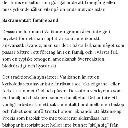
del, finns en kultur som gör gällande att framgång eller
misslyckande sällan vilar på en enda individs axlar.
Sakramentalt familjeband
Dessutom har man i Vatikanen genom åren inte gett
mycket för det man uppfattar som amerikanskt
ansvarsutkrävande; man ser det, i bästa fall, som något som
passar bättre i ett företag än i en familj, och, i värsta fall,
som en typiskt omogen, amerikansk överreaktion,
blodtörstigt och hysteriskt.
Det traditionella synsättet i Vatikanen är att en
kyrkoledares ansvar inte är riktat mot ”aktieägarna” eller
folket, utan mot Gud och påven. Dessutom ses kyrkan som
en familj och biskopen som en familjefar. Det är inte ett
vanligt arbete utan ett sakramentalt band mellan en biskop
och folket som anförtrotts honom, liknande ett äktenskap.
Precis som katolsk tro inte tolererar skilsmässa, har
biskopar historiskt sett heller inte kunnat ”skilja sig” från