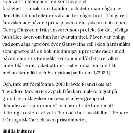
som varit inblandade i en kontroversiell
fastighetstransaktion i London, och det innan någon av
dem blivit dömd eller ens åtalad för något brott. Tidigare i
år avskedade påven i princip även den tyske ärkebiskopen
Georg Gänswein från ansvaret som prefekt för det påvliga
hushållet, även om han har kvar sin titel. Påven var, enligt
vad som sägs, upprörd över Gänsweins roll i den härdsmälta
som uppstod då en bok inledningsvis presenterades med
påven emeritus Benedikt xvi som medförfattare, vilket
underblåste intrycket att det skulle finnas en konflikt
mellan Benedikt och Franciskus [se Km nr 1/2020].
Och, inte att förglömma, 2018 krävde Franciskus att
Theodore McCarrick avgick från kardinalskollegiet på
grund av anklagelser om sexuella övergrepp och
”klandervärt uppförande”, och beordrade honom att
tillbringa resten av livet i ”bön och bot i avskildhet”. Senare
fråntogs McCarrick även prästämbetet.
Skilda kulturer