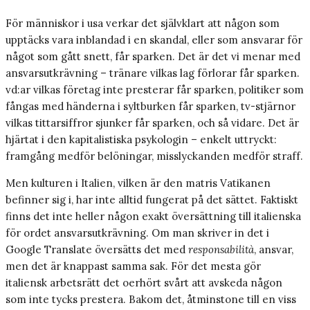
För människor i usa verkar det självklart att någon som
upptäcks vara inblandad i en skandal, eller som ansvarar för
något som gått snett, får sparken. Det är det vi menar med
ansvarsutkrävning – tränare vilkas lag förlorar får sparken.
vd:ar vilkas företag inte presterar får sparken, politiker som
fångas med händerna i syltburken får sparken, tv-stjärnor
vilkas tittarsiffror sjunker får sparken, och så vidare. Det är
hjärtat i den kapitalistiska psykologin – enkelt uttryckt:
framgång medför belöningar, misslyckanden medför straff.
Men kulturen i Italien, vilken är den matris Vatikanen
befinner sig i, har inte alltid fungerat på det sättet. Faktiskt
finns det inte heller någon exakt översättning till italienska
för ordet ansvarsutkrävning. Om man skriver in det i
Google Translate översätts det med
responsabilità
, ansvar,
men det är knappast samma sak. För det mesta gör
italiensk arbetsrätt det oerhört svårt att avskeda någon
som inte tycks prestera. Bakom det, åtminstone till en viss