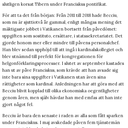
slutligen korsat Tibern under Franciskus pontifikat.
För att ta det från början: Från 2011 till 2018 hade Becciu,
som nu är sjuttiotvå år gammal, enligt mångas mening det
mäktigaste jobbet i Vatikanen bortsett från påvedömet:
uppgiften som sostituto, ersättare, i statssekretariatet. Det
gjorde honom mer eller mindre till påvens personalchef.
Han blev sedan upphöjd till att ingå i kardinalskollegiet och
blev utnämnd till prefekt för kongregationen för
helgonförklaringsprocesser. I slutet av september kastades
han ut av påve Franciskus, som krävde att han avsade sig
inte bara sina uppgifter i Vatikanen utan även sina
rättigheter som kardinal. Anledningen har att göra med att
Becciu blivit kopplad till olika ekonomiska oegentligheter
genom åren, men själv hävdar han med emfas att han inte
gjort något fel.
Becciu är bara den senaste i raden av alla som fått sparken
under Franciskus. I maj avskedade påven fem tjänstemän