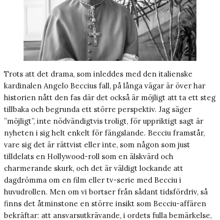
Trots att det drama, som inleddes med den italienske
kardinalen Angelo Beccius fall, på långa vägar är över har
historien nått den fas där det också är möjligt att ta ett steg
tillbaka och begrunda ett större perspektiv. Jag säger
”möjligt”, inte nödvändigtvis troligt, för uppriktigt sagt är
nyheten i sig helt enkelt för fängslande. Becciu framstår,
vare sig det är rättvist eller inte, som någon som just
tilldelats en Hollywood-roll som en älskvärd och
charmerande skurk, och det är väldigt lockande att
dagdrömma om en film eller tv-serie med Becciu i
huvudrollen. Men om vi bortser från sådant tidsfördriv, så
finns det åtminstone en större insikt som Becciu-affären
bekräftar: att ansvarsutkrävande, i ordets fulla bemärkelse,