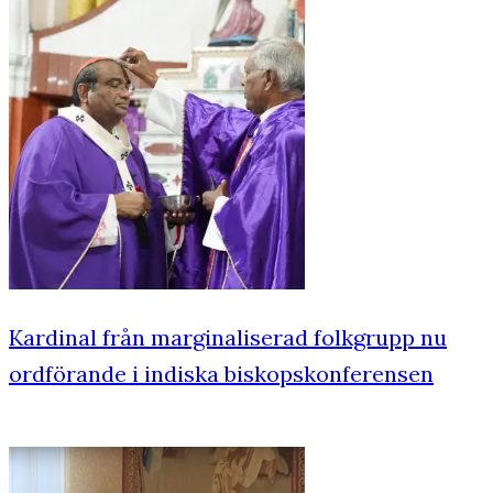
Kardinal från marginaliserad folkgrupp nu
ordförande i indiska biskopskonferensen