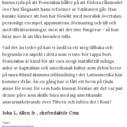
kunna tyda på att Franciskus håller på att förlora tålamodet
över hur långsamt hans reformer av Vatikanen går. Han
kanske känner att han har försökt med moralisk övertalan,
personligt exempel, uppmuntran, förmaning och till och
med tillrättavisningar, men att det inte fungerar – så han
lutar mer åt att låta huvuden rulla.
Vad det än tyder på kan vi ändå ta ett steg tillbaka och
begrunda en aspekt i detta som vi inte bör tappa bort.
Franciskus är känd för att vara avogt inställd till många
sidor av kapitalism och amerikansk kultur, som delvis beror
på usa:s ibland skumma inblandning i det Latinamerika han
kommer ifrån. Än en gång har vi fått ett bevis på Guds
sinne för ironi, för vem hade kunnat förutse att det var just
denne påve som skulle bära med sig amerikanskt
ansvarsutkrävande över Tibern och införa det i Rom?
John L. Allen Jr. , chefredaktör Crux
Taggar
Becciu
Franciskus
Kardinal