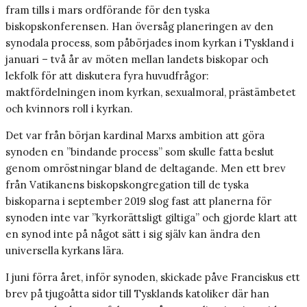
fram tills i mars ordförande för den tyska
biskopskonferensen. Han översåg planeringen av den
synodala process, som påbörjades inom kyrkan i Tyskland i
januari – två år av möten mellan landets biskopar och
lekfolk för att diskutera fyra huvudfrågor:
maktfördelningen inom kyrkan, sexualmoral, prästämbetet
och kvinnors roll i kyrkan.
Det var från början kardinal Marxs ambition att göra
synoden en ”bindande process” som skulle fatta beslut
genom omröstningar bland de deltagande. Men ett brev
från Vatikanens biskopskongregation till de tyska
biskoparna i september 2019 slog fast att planerna för
synoden inte var ”kyrkorättsligt giltiga” och gjorde klart att
en synod inte på något sätt i sig själv kan ändra den
universella kyrkans lära.
I juni förra året, inför synoden, skickade påve Franciskus ett
brev på tjugoåtta sidor till Tysklands katoliker där han