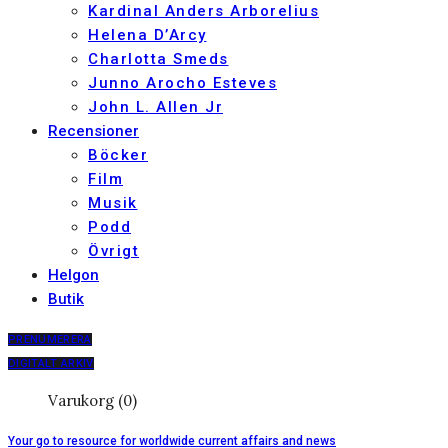
Kardinal Anders Arborelius
Helena D’Arcy
Charlotta Smeds
Junno Arocho Esteves
John L. Allen Jr
Recensioner
Böcker
Film
Musik
Podd
Övrigt
Helgon
Butik
PRENUMERERA
DIGITALT ARKIV
Varukorg (0)
Your go to resource for worldwide current affairs and news