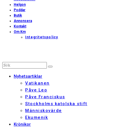
Helgon
Poddar
Butik
Annonsera
Kontakt
Om Km
Integritetspolicy
Nyhetsartiklar
Vatikanen
Påve Leo
Påve Franciskus
Stockholms katolska stift
Människovärde
Ekumenik
Krönikor