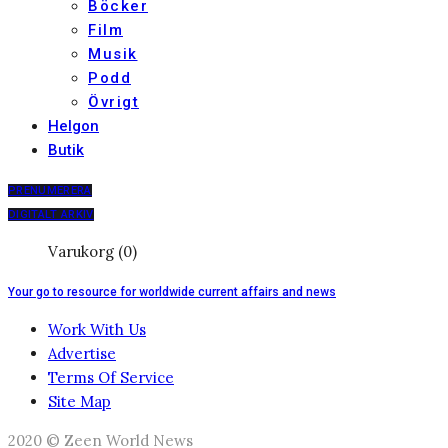
Böcker
Film
Musik
Podd
Övrigt
Helgon
Butik
PRENUMERERA
DIGITALT ARKIV
Varukorg (0)
Your go to resource for worldwide current affairs and news
Work With Us
Advertise
Terms Of Service
Site Map
2020 © Zeen World News