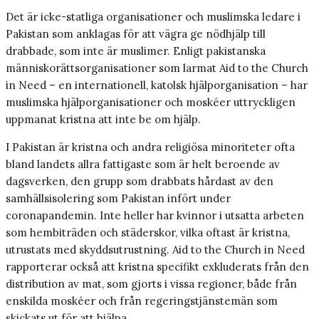
Det är icke-statliga organisationer och muslimska ledare i
Pakistan som anklagas för att vägra ge nödhjälp till
drabbade, som inte är muslimer. Enligt pakistanska
människorättsorganisationer som larmat Aid to the Church
in Need – en internationell, katolsk hjälporganisation – har
muslimska hjälporganisationer och moskéer uttryckligen
uppmanat kristna att inte be om hjälp.
I Pakistan är kristna och andra religiösa minoriteter ofta
bland landets allra fattigaste som är helt beroende av
dagsverken, den grupp som drabbats hårdast av den
samhällsisolering som Pakistan infört under
coronapandemin. Inte heller har kvinnor i utsatta arbeten
som hembiträden och städerskor, vilka oftast är kristna,
utrustats med skyddsutrustning. Aid to the Church in Need
rapporterar också att kristna specifikt exkluderats från den
distribution av mat, som gjorts i vissa regioner, både från
enskilda moskéer och från regeringstjänstemän som
skickats ut för att hjälpa.