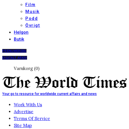
Film
Musik
Podd
Övrigt
Helgon
Butik
PRENUMERERA
DIGITALT ARKIV
Varukorg (0)
Your go to resource for worldwide current affairs and news
Work With Us
Advertise
Terms Of Service
Site Map