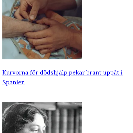
Kurvorna för dödshjälp pekar brant uppåt i
Spanien