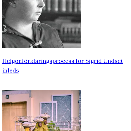
Helgonförklaringsprocess för Sigrid Undset
inleds