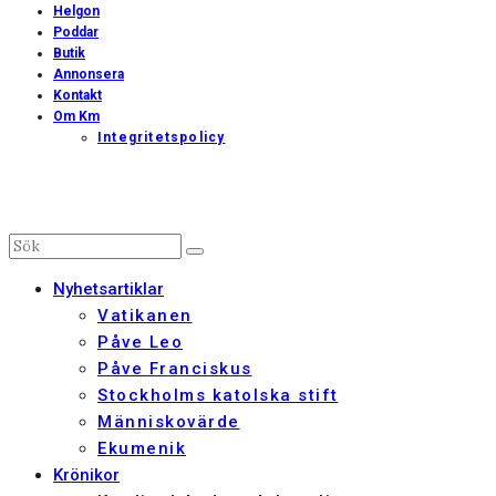
Helgon
Poddar
Butik
Annonsera
Kontakt
Om Km
Integritetspolicy
Nyhetsartiklar
Vatikanen
Påve Leo
Påve Franciskus
Stockholms katolska stift
Människovärde
Ekumenik
Krönikor