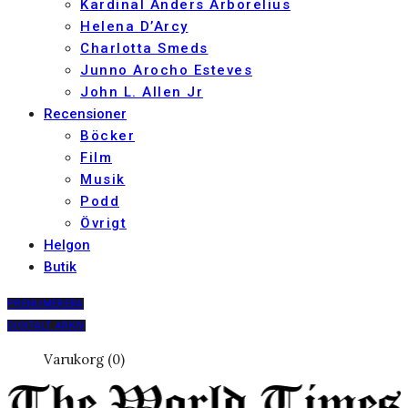
Kardinal Anders Arborelius
Helena D’Arcy
Charlotta Smeds
Junno Arocho Esteves
John L. Allen Jr
Recensioner
Böcker
Film
Musik
Podd
Övrigt
Helgon
Butik
PRENUMERERA
DIGITALT ARKIV
Varukorg (0)