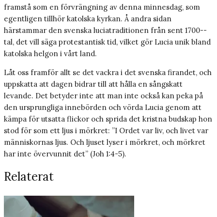
framstå som en förvrängning av denna minnesdag, som
egentligen tillhör katolska kyrkan. Å andra sidan
härstammar den svenska luciatraditionen från sent 1700-­
tal, det vill säga protestantisk tid, vilket gör Lucia unik bland
katolska helgon i vårt land.
Låt oss framför allt se det vackra i det svenska firandet, och
uppskatta att dagen bidrar till att hålla en sångskatt
levande. Det betyder inte att man inte också kan peka på
den ursprungliga innebörden och vörda Lucia genom att
kämpa för utsatta flickor och sprida det kristna budskap hon
stod för som ett ljus i mörkret: ”I Ordet var liv, och livet var
människornas ljus. Och ljuset lyser i mörkret, och mörkret
har inte övervunnit det” (Joh 1:4-5).
Relaterat