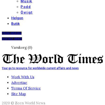
Musik
Podd
Övrigt
Helgon
Butik
PRENUMERERA
DIGITALT ARKIV
Varukorg (0)
Your go to resource for worldwide current affairs and news
Work With Us
Advertise
Terms Of Service
Site Map
2020 © Zeen World News