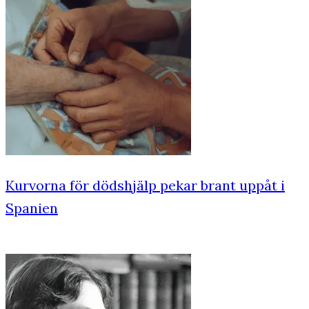
Kurvorna för dödshjälp pekar brant uppåt i
Spanien