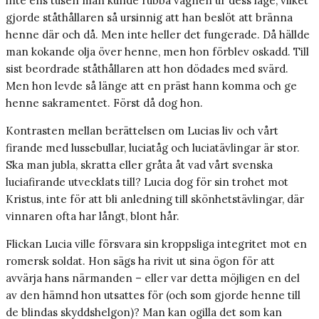
inte ens tusen man kunde rubba vagnen ur dess läge, vilket
gjorde ståthållaren så ursinnig att han beslöt att bränna
henne där och då. Men inte heller det fungerade. Då hällde
man kokande olja över henne, men hon förblev oskadd. Till
sist beordrade ståthållaren att hon dödades med svärd.
Men hon levde så länge att en präst hann komma och ge
henne sakramentet. Först då dog hon.
Kontrasten mellan berättelsen om Lucias liv och vårt
firande med lussebullar, luciatåg och luciatävlingar är stor.
Ska man jubla, skratta eller gråta åt vad vårt svenska
luciafirande utvecklats till? Lucia dog för sin trohet mot
Kristus, inte för att bli anledning till skönhetstävlingar, där
vinnaren ofta har långt, blont hår.
Flickan Lucia ville försvara sin kroppsliga integritet mot en
romersk soldat. Hon sägs ha rivit ut sina ögon för att
avvärja hans närmanden – eller var detta möjligen en del
av den hämnd hon utsattes för (och som gjorde henne till
de blindas skyddshelgon)? Man kan ogilla det som kan