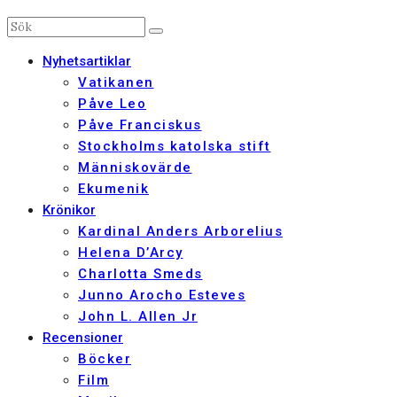
Nyhetsartiklar
Vatikanen
Påve Leo
Påve Franciskus
Stockholms katolska stift
Människovärde
Ekumenik
Krönikor
Kardinal Anders Arborelius
Helena D’Arcy
Charlotta Smeds
Junno Arocho Esteves
John L. Allen Jr
Recensioner
Böcker
Film