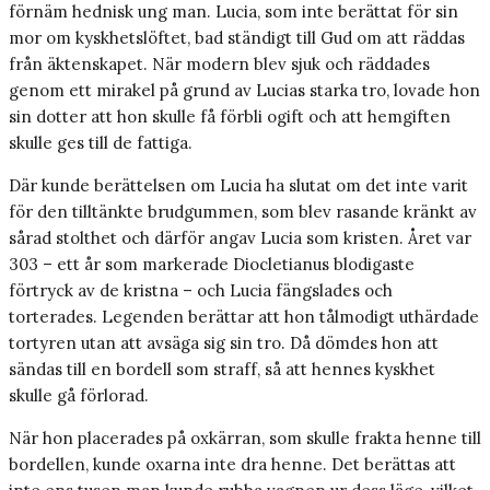
förnäm hednisk ung man. Lucia, som inte berättat för sin
mor om kyskhetslöftet, bad ständigt till Gud om att räddas
från äktenskapet. När modern blev sjuk och räddades
genom ett mirakel på grund av Lucias starka tro, lovade hon
sin dotter att hon skulle få förbli ogift och att hemgiften
skulle ges till de fattiga.
Där kunde berättelsen om Lucia ha slutat om det inte varit
för den tilltänkte brudgummen, som blev rasande kränkt av
sårad stolthet och därför angav Lucia som kristen. Året var
303 – ett år som markerade Diocletianus blodigaste
förtryck av de kristna – och Lucia fängslades och
torterades. Legenden berättar att hon tålmodigt uthärdade
tortyren utan att avsäga sig sin tro. Då dömdes hon att
sändas till en bordell som straff, så att hennes kyskhet
skulle gå förlorad.
När hon placerades på oxkärran, som skulle frakta henne till
bordellen, kunde oxarna inte dra henne. Det berättas att