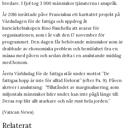
bredare. I fjol tog 3 000 människor tjänsterna i anspråk.
År 2016 inrättade påve Franciskus ett karitativt projekt på
Värdsdagen för de fattiga och uppdrog åt
kurieärkebiskopen Rino Fisichella att svarar för
organisationen, som i år valt den 17 november för
programmet. Den dagen får behövande människor som är
drabbade av ekonomiska problem och hemlöshet fira en
mässa med påven och sedan delta i en anslutande middag
med honom.
Årets Världsdag för de fattiga står under mottot ”De
fattigas hopp är inte för alltid förlorat” (efter Ps. 9). Påven
skriver i anslutning: ”Tillståndet av marginalisering, som
miljontals människor lider under, kan inte pågå länge till.
Deras rop blir allt starkare och når runt hela jorden.”
(Vatican News)
Relaterat