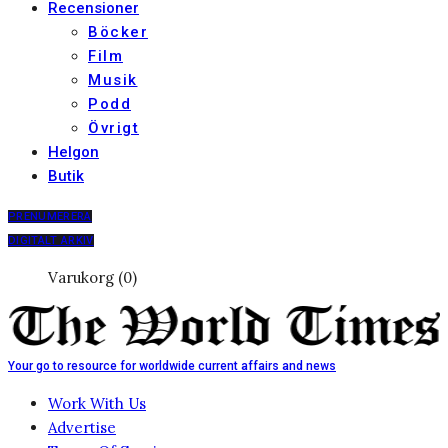
Recensioner
Böcker
Film
Musik
Podd
Övrigt
Helgon
Butik
PRENUMERERA
DIGITALT ARKIV
Varukorg (0)
Your go to resource for worldwide current affairs and news
Work With Us
Advertise