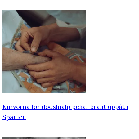
Kurvorna för dödshjälp pekar brant uppåt i
Spanien