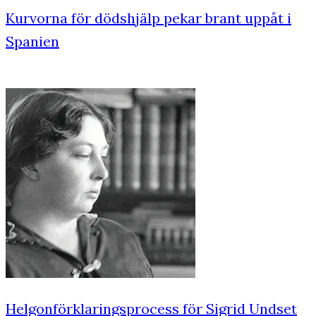
Kurvorna för dödshjälp pekar brant uppåt i
Spanien
Helgonförklaringsprocess för Sigrid Undset