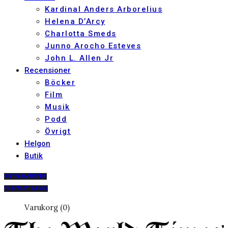
Kardinal Anders Arborelius
Helena D’Arcy
Charlotta Smeds
Junno Arocho Esteves
John L. Allen Jr
Recensioner
Böcker
Film
Musik
Podd
Övrigt
Helgon
Butik
PRENUMERERA
DIGITALT ARKIV
Varukorg (0)