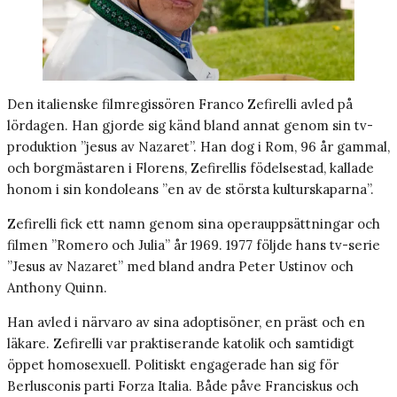
Den italienske filmregissören Franco Zefirelli avled på
lördagen. Han gjorde sig känd bland annat genom sin tv-
produktion ”jesus av Nazaret”. Han dog i Rom, 96 år gammal,
och borgmästaren i Florens, Zefirellis födelsestad, kallade
honom i sin kondoleans ”en av de största kulturskaparna”.
Zefirelli fick ett namn genom sina operauppsättningar och
filmen ”Romero och Julia” år 1969. 1977 följde hans tv-serie
”Jesus av Nazaret” med bland andra Peter Ustinov och
Anthony Quinn.
Han avled i närvaro av sina adoptisöner, en präst och en
läkare. Zefirelli var praktiserande katolik och samtidigt
öppet homosexuell. Politiskt engagerade han sig för
Berlusconis parti Forza Italia. Både påve Franciskus och