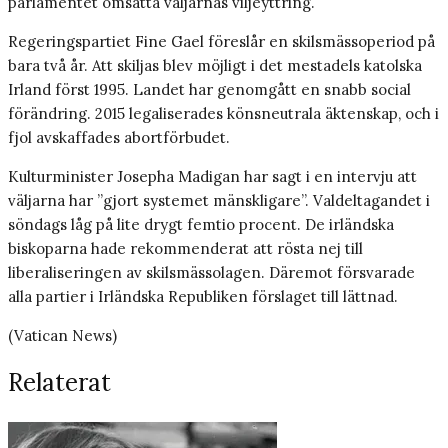
parlamentet omsätta väljarnas viljeyttring.
Regeringspartiet Fine Gael föreslår en skilsmässoperiod på
bara två år. Att skiljas blev möjligt i det mestadels katolska
Irland först 1995. Landet har genomgått en snabb social
förändring. 2015 legaliserades könsneutrala äktenskap, och i
fjol avskaffades abortförbudet.
Kulturminister Josepha Madigan har sagt i en intervju att
väljarna har ”gjort systemet mänskligare”. Valdeltagandet i
söndags låg på lite drygt femtio procent. De irländska
biskoparna hade rekommenderat att rösta nej till
liberaliseringen av skilsmässolagen. Däremot försvarade
alla partier i Irländska Republiken förslaget till lättnad.
(Vatican News)
Relaterat