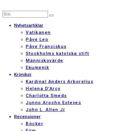
Nyhetsartiklar
Vatikanen
Påve Leo
Påve Franciskus
Stockholms katolska stift
Människovärde
Ekumenik
Krönikor
Kardinal Anders Arborelius
Helena D’Arcy
Charlotta Smeds
Junno Arocho Esteves
John L. Allen Jr
Recensioner
Böcker
Film