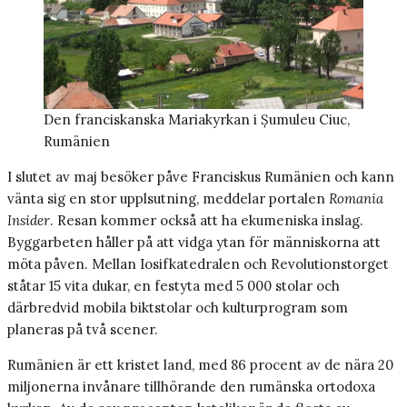
Den franciskanska Mariakyrkan i Șumuleu Ciuc,
Rumänien
I slutet av maj besöker påve Franciskus Rumänien och kann
vänta sig en stor upplsutning, meddelar portalen
Romania
Insider
. Resan kommer också att ha ekumeniska inslag.
Byggarbeten håller på att vidga ytan för människorna att
möta påven. Mellan Iosifkatedralen och Revolutionstorget
ståtar 15 vita dukar, en festyta med 5 000 stolar och
därbredvid mobila biktstolar och kulturprogram som
planeras på två scener.
Rumänien är ett kristet land, med 86 procent av de nära 20
miljonerna invånare tillhörande den rumänska ortodoxa