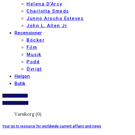
Helena D’Arcy
Charlotta Smeds
Junno Arocho Esteves
John L. Allen Jr
Recensioner
Böcker
Film
Musik
Podd
Övrigt
Helgon
Butik
PRENUMERERA
DIGITALT ARKIV
Varukorg (0)
Your go to resource for worldwide current affairs and news