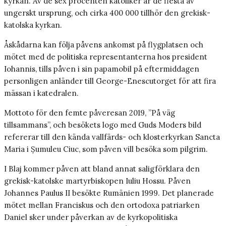
kyrkan. Av de sex procenten katoliker är de flesta av
ungerskt ursprung, och cirka 400 000 tillhör den grekisk-
katolska kyrkan.
Åskådarna kan följa påvens ankomst på flygplatsen och
mötet med de politiska representanterna hos president
Iohannis, tills påven i sin papamobil på eftermiddagen
personligen anländer till George-Enescutorget för att fira
mässan i katedralen.
Mottoto för den femte påveresan 2019, ”På väg
tillsammans”, och besökets logo med Guds Moders bild
refererar till den kända vallfärds- och klosterkyrkan Sancta
Maria i Șumuleu Ciuc, som påven vill besöka som pilgrim.
I Blaj kommer påven att bland annat saligförklara den
grekisk-katolske martyrbiskopen Iuliu Hossu. Påven
Johannes Paulus II besökte Rumänien 1999. Det planerade
mötet mellan Franciskus och den ortodoxa patriarken
Daniel sker under påverkan av de kyrkopolitiska