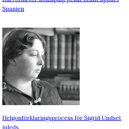
Spanien
Helgonförklaringsprocess för Sigrid Undset
inleds