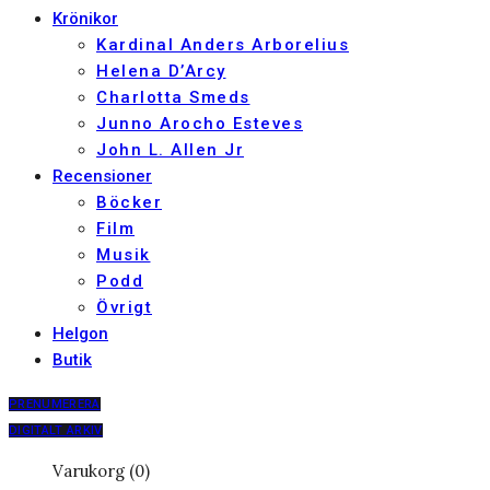
Krönikor
Kardinal Anders Arborelius
Helena D’Arcy
Charlotta Smeds
Junno Arocho Esteves
John L. Allen Jr
Recensioner
Böcker
Film
Musik
Podd
Övrigt
Helgon
Butik
PRENUMERERA
DIGITALT ARKIV
Varukorg (0)