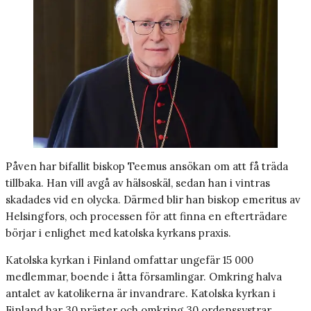
Påven har bifallit biskop Teemus ansökan om att få träda
tillbaka. Han vill avgå av hälsoskäl, sedan han i vintras
skadades vid en olycka. Därmed blir han biskop emeritus av
Helsingfors, och processen för att finna en efterträdare
börjar i enlighet med katolska kyrkans praxis.
Katolska kyrkan i Finland omfattar ungefär 15 000
medlemmar, boende i åtta församlingar. Omkring halva
antalet av katolikerna är invandrare. Katolska kyrkan i
Finland har 30 präster och omkring 30 ordenssystrar.