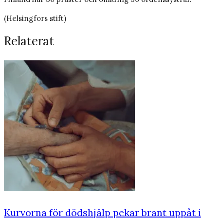
(Helsingfors stift)
Relaterat
Kurvorna för dödshjälp pekar brant uppåt i