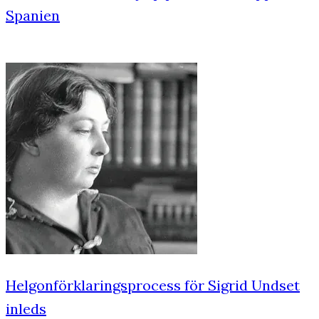
Spanien
Helgonförklaringsprocess för Sigrid Undset
inleds