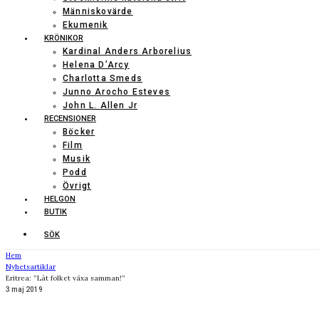
Människovärde
Ekumenik
KRÖNIKOR
Kardinal Anders Arborelius
Helena D’Arcy
Charlotta Smeds
Junno Arocho Esteves
John L. Allen Jr
RECENSIONER
Böcker
Film
Musik
Podd
Övrigt
HELGON
BUTIK
SÖK
Hem
Nyhetsartiklar
Eritrea: ”Låt folket växa samman!”
3 maj 2019