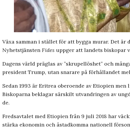
Växa samman i stället för att bygga murar. Det är 
Nyhetstjänsten
Fides
uppger att landets biskopar vi
Dagens värld präglas av ”skrupellöshet” och många p
president Trump, utan snarare på förhållandet mel
Sedan 1993 är Eritrea oberoende av Etiopien men l
Biskoparna beklagar särskilt utvandringen av ungdo
de.
Fredsavtalet med Etiopien från 9 juli 2018 har väckt
stärka ekonomin och åstadkomma nationell försonin