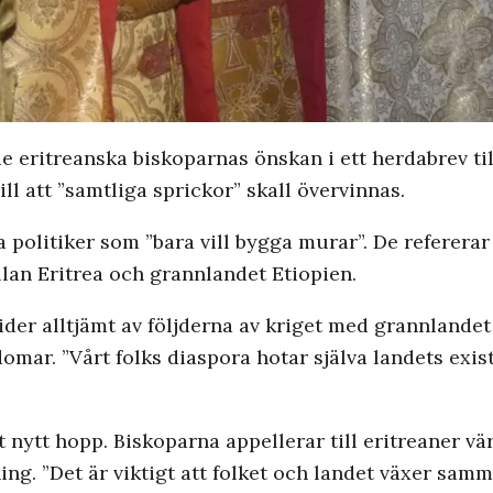
de eritreanska biskoparnas önskan i ett herdabrev ti
ll att ”samtliga sprickor” skall övervinnas.
olitiker som ”bara vill bygga murar”. De refererar i
lan Eritrea och grannlandet Etiopien.
ider alltjämt av följderna av kriget med grannlande
mar. ”Vårt folks diaspora hotar själva landets exist
 nytt hopp. Biskoparna appellerar till eritreaner värl
g. ”Det är viktigt att folket och landet växer sam