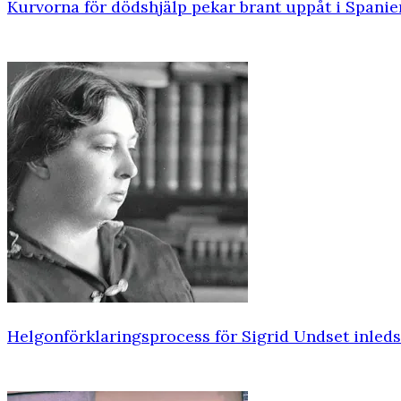
Kurvorna för dödshjälp pekar brant uppåt i Spanie
Helgonförklaringsprocess för Sigrid Undset inleds