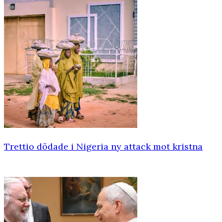
Trettio dödade i Nigeria ny attack mot kristna