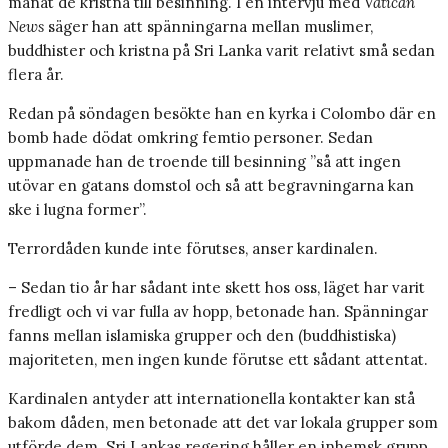
manat de kristna till besinning. I en intervju med
Vatican
News
säger han att spänningarna mellan muslimer,
buddhister och kristna på Sri Lanka varit relativt små sedan
flera år.
Redan på söndagen besökte han en kyrka i Colombo där en
bomb hade dödat omkring femtio personer. Sedan
uppmanade han de troende till besinning ”så att ingen
utövar en gatans domstol och så att begravningarna kan
ske i lugna former”.
Terrordåden kunde inte förutses, anser kardinalen.
– Sedan tio år har sådant inte skett hos oss, läget har varit
fredligt och vi var fulla av hopp, betonade han. Spänningar
fanns mellan islamiska grupper och den (buddhistiska)
majoriteten, men ingen kunde förutse ett sådant attentat.
Kardinalen antyder att internationella kontakter kan stå
bakom dåden, men betonade att det var lokala grupper som
utförde dem. Sri Lankas regering håller en inhemsk grupp