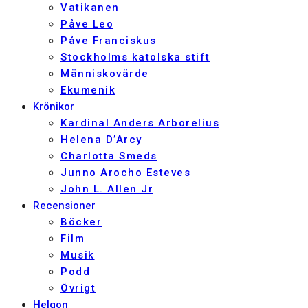
Vatikanen
Påve Leo
Påve Franciskus
Stockholms katolska stift
Människovärde
Ekumenik
Krönikor
Kardinal Anders Arborelius
Helena D’Arcy
Charlotta Smeds
Junno Arocho Esteves
John L. Allen Jr
Recensioner
Böcker
Film
Musik
Podd
Övrigt
Helgon