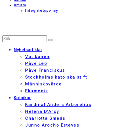
Om Km
Integritetspolicy
Nyhetsartiklar
Vatikanen
Påve Leo
Påve Franciskus
Stockholms katolska stift
Människovärde
Ekumenik
Krönikor
Kardinal Anders Arborelius
Helena D’Arcy
Charlotta Smeds
Junno Arocho Esteves