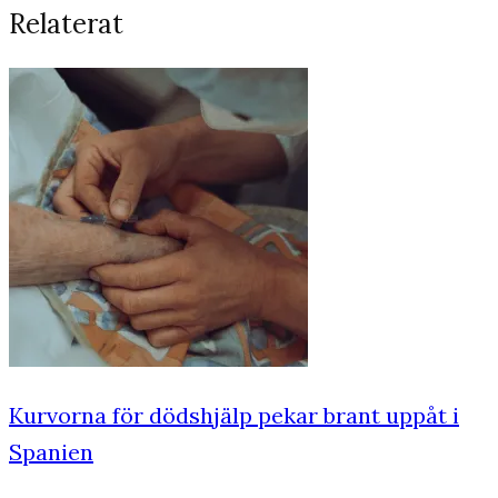
Relaterat
Kurvorna för dödshjälp pekar brant uppåt i
Spanien