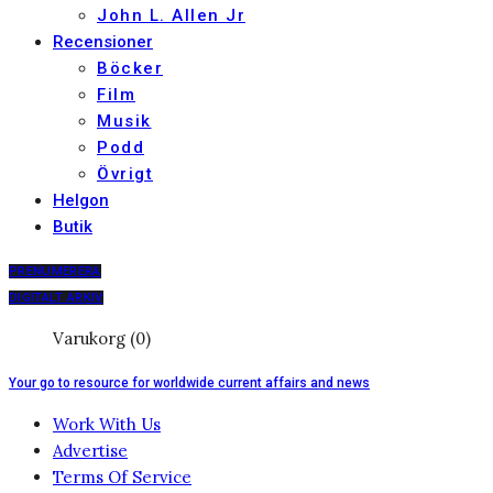
John L. Allen Jr
Recensioner
Böcker
Film
Musik
Podd
Övrigt
Helgon
Butik
PRENUMERERA
DIGITALT ARKIV
Varukorg (0)
Your go to resource for worldwide current affairs and news
Work With Us
Advertise
Terms Of Service