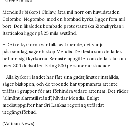
”Kirche in Not”.
Mendis är biskop i Chilaw, åtta mil norr om huvudstaden
Colombo. Negombo, med en bombad kyrka, ligger fem mil
bort. Den likaledes bombade protestantiska Zionskyrkan i
Batticaloa ligger på 25 mils avstånd.
– De tre kyrkorna var fulla av troende, det var ju
påsksöndag, säger biskop Mendis. De flesta som dödades
befann sig i kyrkorna. Senaste uppgiften om döda talar om
över 300 dödsoffer. Kring 500 personer är skadade.
– Alla kyrkor i landet har fått sina gudstjänster inställda,
säger biskopen, och de troende har uppmanats att inte
träffas i grupper för att förhindra vidare attentat. Det råder
”allmänt alarmtillstånd”, hävdar Mendis. Enligt
mediauppgifter har Sri Lankas regering utfärdat
utegångsförbud.
(Vatican News)