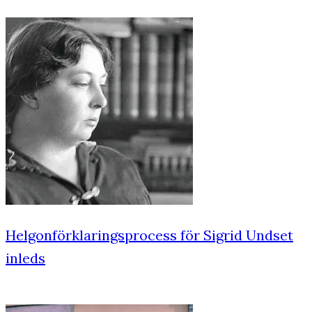
Helgonförklaringsprocess för Sigrid Undset
inleds