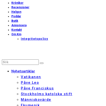
Krönikor
Recensioner
Helgon
Poddar
Butik
Annonsera
Kontakt
Om Km
Integritetspolicy
Nyhetsartiklar
Vatikanen
Påve Leo
Påve Franciskus
Stockholms katolska stift
Människovärde
Ekumenik