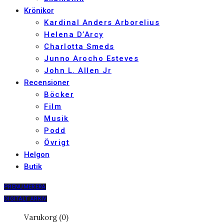
Krönikor
Kardinal Anders Arborelius
Helena D’Arcy
Charlotta Smeds
Junno Arocho Esteves
John L. Allen Jr
Recensioner
Böcker
Film
Musik
Podd
Övrigt
Helgon
Butik
PRENUMERERA
DIGITALT ARKIV
Varukorg (0)