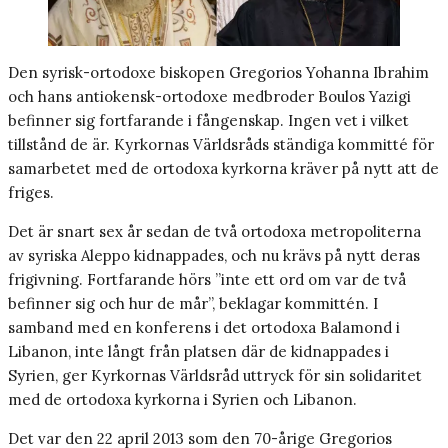
Den syrisk-ortodoxe biskopen Gregorios Yohanna Ibrahim
och hans antiokensk-ortodoxe medbroder Boulos Yazigi
befinner sig fortfarande i fångenskap. Ingen vet i vilket
tillstånd de är. Kyrkornas Världsråds ständiga kommitté för
samarbetet med de ortodoxa kyrkorna kräver på nytt att de
friges.
Det är snart sex år sedan de två ortodoxa metropoliterna
av syriska Aleppo kidnappades, och nu krävs på nytt deras
frigivning. Fortfarande hörs ”inte ett ord om var de två
befinner sig och hur de mår”, beklagar kommittén. I
samband med en konferens i det ortodoxa Balamond i
Libanon, inte långt från platsen där de kidnappades i
Syrien, ger Kyrkornas Världsråd uttryck för sin solidaritet
med de ortodoxa kyrkorna i Syrien och Libanon.
Det var den 22 april 2013 som den 70-årige Gregorios