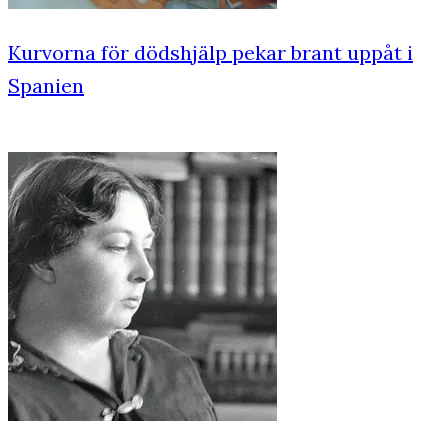
Kurvorna för dödshjälp pekar brant uppåt i
Spanien