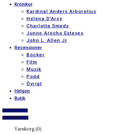
Krönikor
Kardinal Anders Arborelius
Helena D’Arcy
Charlotta Smeds
Junno Arocho Esteves
John L. Allen Jr
Recensioner
Böcker
Film
Musik
Podd
Övrigt
Helgon
Butik
PRENUMERERA
DIGITALT ARKIV
Varukorg (0)