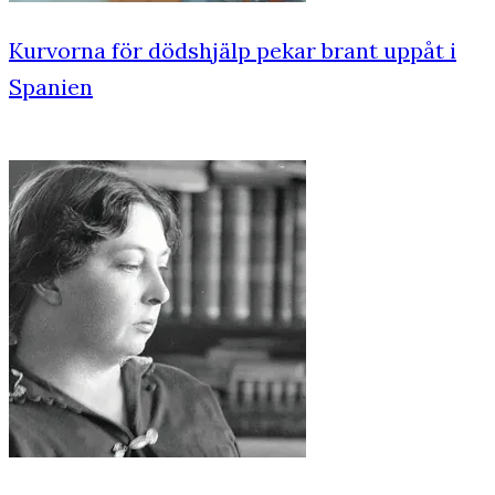
Kurvorna för dödshjälp pekar brant uppåt i
Spanien