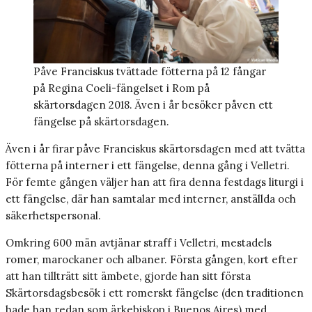
Påve Franciskus tvättade fötterna på 12 fångar
på Regina Coeli-fängelset i Rom på
skärtorsdagen 2018. Även i år besöker påven ett
fängelse på skärtorsdagen.
Även i år firar påve Franciskus skärtorsdagen med att tvätta
fötterna på interner i ett fängelse, denna gång i Velletri.
För femte gången väljer han att fira denna festdags liturgi i
ett fängelse, där han samtalar med interner, anställda och
säkerhetspersonal.
Omkring 600 män avtjänar straff i Velletri, mestadels
romer, marockaner och albaner. Första gången, kort efter
att han tillträtt sitt ämbete, gjorde han sitt första
Skärtorsdagsbesök i ett romerskt fängelse (den traditionen
hade han redan som ärkebiskop i Buenos Aires) med