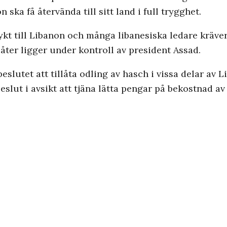
 ska få återvända till sitt land i full trygghet.
lflykt till Libanon och många libanesiska ledare kräv
 åter ligger under kontroll av president Assad.
slutet att tillåta odling av hasch i vissa delar av L
 beslut i avsikt att tjäna lätta pengar på bekostnad