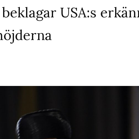
 beklagar USA:s erkä
nhöjderna