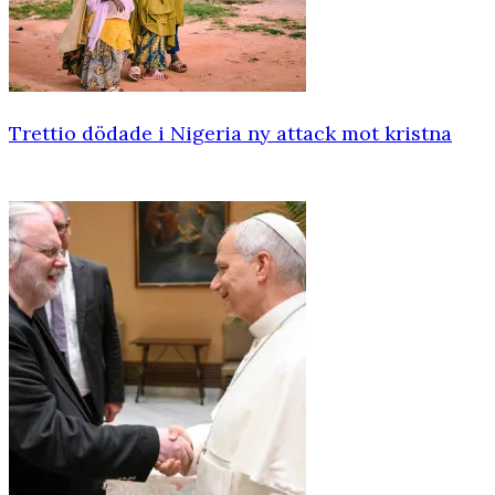
Trettio dödade i Nigeria ny attack mot kristna