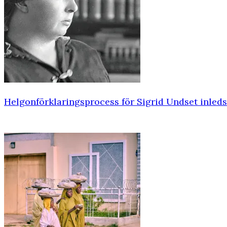
Helgonförklaringsprocess för Sigrid Undset inleds