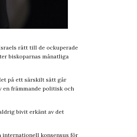
sraels rätt till de ockuperade
fter biskoparnas månatliga
et på ett särskilt sätt går
 av en främmande politisk och
drig bivit erkänt av det
 internationell konsensus för