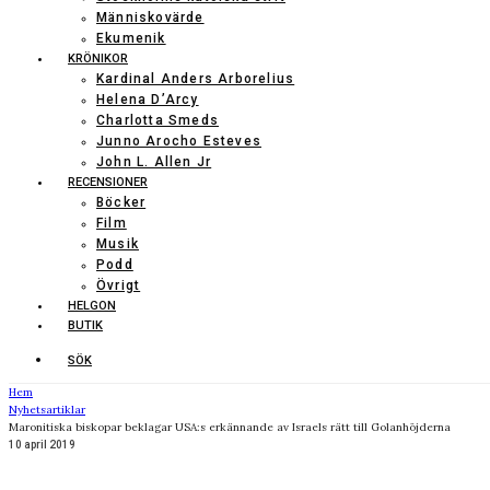
Människovärde
Ekumenik
KRÖNIKOR
Kardinal Anders Arborelius
Helena D’Arcy
Charlotta Smeds
Junno Arocho Esteves
John L. Allen Jr
RECENSIONER
Böcker
Film
Musik
Podd
Övrigt
HELGON
BUTIK
SÖK
Hem
Nyhetsartiklar
Maronitiska biskopar beklagar USA:s erkännande av Israels rätt till Golanhöjderna
10 april 2019