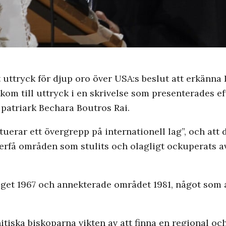
uttryck för djup oro över USA:s beslut att erkänna I
kom till uttryck i en skrivelse som presenterades e
 patriark Bechara Boutros Rai.
tuerar ett övergrepp på internationell lag”, och att d
 återfå områden som stulits och olagligt ockuperats
et 1967 och annekterade området 1981, något som al
ska biskoparna vikten av att finna en regional och