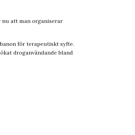
er nu att man organiserar
ibanon för terapeutiskt syfte.
 av ökat droganvändande bland