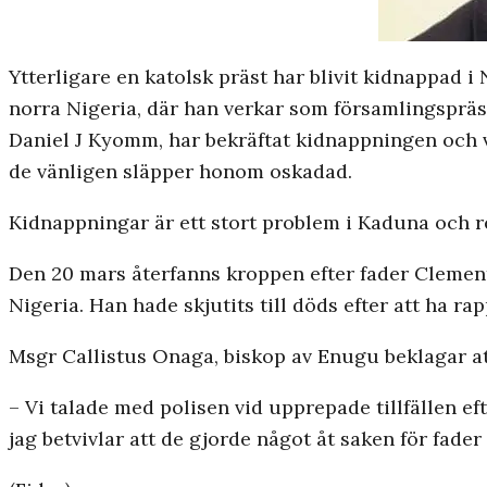
Ytterligare en katolsk präst har blivit kidnappad 
norra Nigeria, där han verkar som församlingspräst
Daniel J Kyomm, har bekräftat kidnappningen och v
de vänligen släpper honom oskadad.
Kidnappningar är ett stort problem i Kaduna och reg
Den 20 mars återfanns kroppen efter fader Clemen
Nigeria. Han hade skjutits till döds efter att ha r
Msgr Callistus Onaga, biskop av Enugu beklagar at
– Vi talade med polisen vid upprepade tillfällen e
jag betvivlar att de gjorde något åt saken för fad