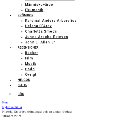
Människovärde
Ekumenik
KRÖNIKOR
Kardinal Anders Arborelius
Helena D’Arcy
Charlotta Smeds
Junno Arocho Esteves
John L. Allen Jr
RECENSIONER
Böcker
Film
Musik
Podd
Övrigt
HELGON
BUTIK
SÖK
Hem
Nyhetsartiklar
Nigeria: En präst kidnappad och en annan dödad
28 mars 2019