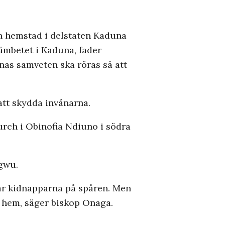
in hemstad i delstaten Kaduna
ämbetet i Kaduna, fader
nas samveten ska röras så att
att skydda invånarna.
rch i Obinofia Ndiuno i södra
Ugwu.
var kidnapparna på spåren. Men
s hem, säger biskop Onaga.