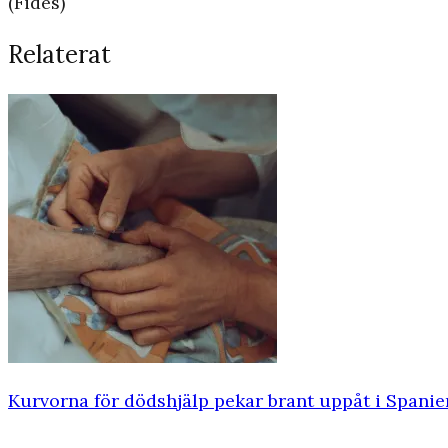
(Fides)
Relaterat
Kurvorna för dödshjälp pekar brant uppåt i Spanie