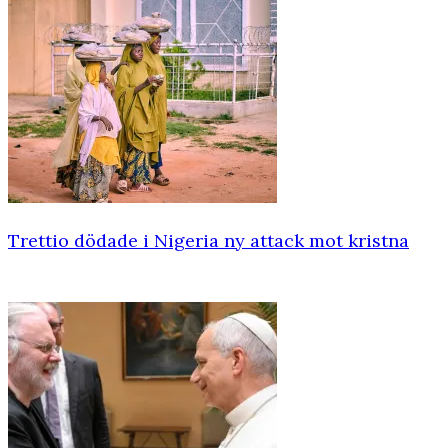
Trettio dödade i Nigeria ny attack mot kristna