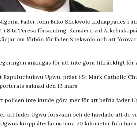
i Nigeria. Fader John Bako Shekwolo kidnappades i s
 i S:ta Teresa församling. Kanslern vid Ärkebiskops
ädjar om förbön för fader Shekwolo och att förövar
eringen anklagas för att inte göra tillräckligt för 
t Rapuluchukwu Ugwu, präst i St Mark Catholic Chu
apporterats saknad den 13 mars.
t polisen inte kunde göra mer för att befria fader 
fter att fader Ugwu försvann och de hävdade att de 
er Ugwus kropp återfanns bara 20 kilometer från han