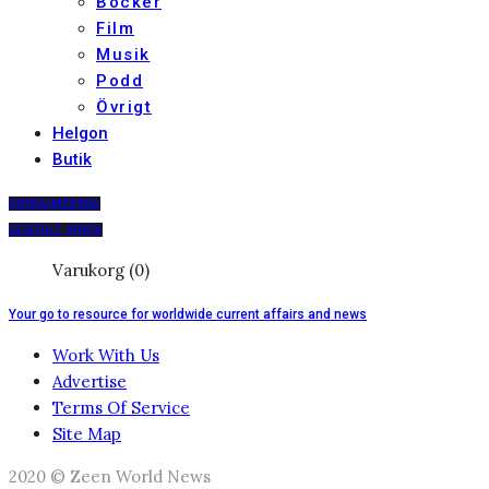
Böcker
Film
Musik
Podd
Övrigt
Helgon
Butik
PRENUMERERA
DIGITALT ARKIV
Varukorg (0)
Your go to resource for worldwide current affairs and news
Work With Us
Advertise
Terms Of Service
Site Map
2020 © Zeen World News