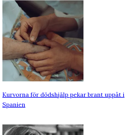
Kurvorna för dödshjälp pekar brant uppåt i
Spanien