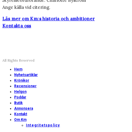
Styrelseordförande: Charlotte Byström
Ange källa vid citering.
Läs mer om Km:s historia och ambitioner
Kontakta oss
All Rights Reserved
Hem
Nyhetsartiklar
Krönikor
Recensioner
Helgon
Poddar
Butik
Annonsera
Kontakt
Om Km
Integritetspolicy