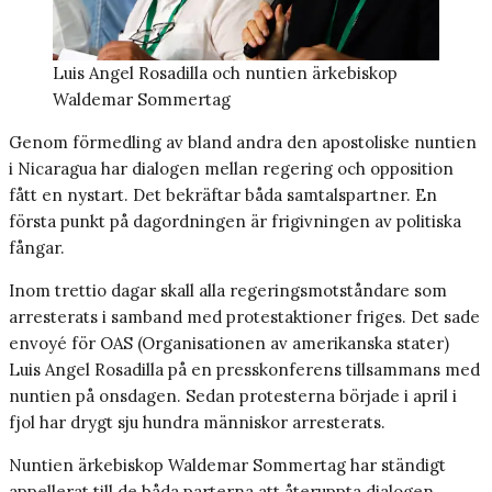
Luis Angel Rosadilla och nuntien ärkebiskop
Waldemar Sommertag
Genom förmedling av bland andra den apostoliske nuntien
i Nicaragua har dialogen mellan regering och opposition
fått en nystart. Det bekräftar båda samtalspartner. En
första punkt på dagordningen är frigivningen av politiska
fångar.
Inom trettio dagar skall alla regeringsmotståndare som
arresterats i samband med protestaktioner friges. Det sade
envoyé för OAS (Organisationen av amerikanska stater)
Luis Angel Rosadilla på en presskonferens tillsammans med
nuntien på onsdagen. Sedan protesterna började i april i
fjol har drygt sju hundra människor arresterats.
Nuntien ärkebiskop Waldemar Sommertag har ständigt
appellerat till de båda parterna att återuppta dialogen.