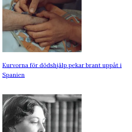
Kurvorna för dödshjälp pekar brant uppåt i
Spanien