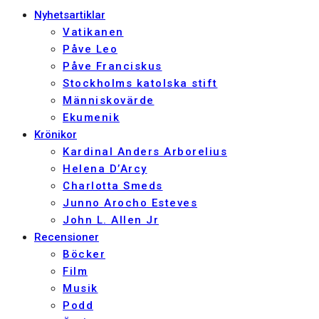
Nyhetsartiklar
Vatikanen
Påve Leo
Påve Franciskus
Stockholms katolska stift
Människovärde
Ekumenik
Krönikor
Kardinal Anders Arborelius
Helena D’Arcy
Charlotta Smeds
Junno Arocho Esteves
John L. Allen Jr
Recensioner
Böcker
Film
Musik
Podd