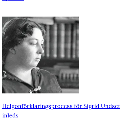
Helgonförklaringsprocess för Sigrid Undset
inleds