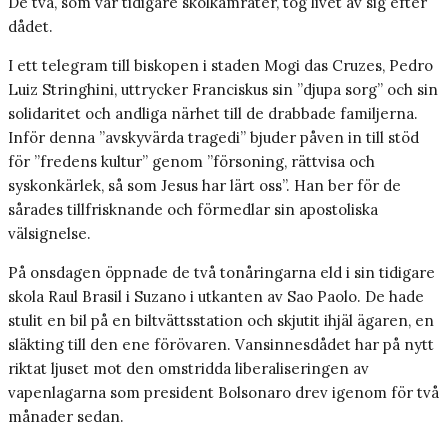
De två, som var tidigare skolkamrater, tog livet av sig efter
dådet.
I ett telegram till biskopen i staden Mogi das Cruzes, Pedro
Luiz Stringhini, uttrycker Franciskus sin ”djupa sorg” och sin
solidaritet och andliga närhet till de drabbade familjerna.
Inför denna ”avskyvärda tragedi” bjuder påven in till stöd
för ”fredens kultur” genom ”försoning, rättvisa och
syskonkärlek, så som Jesus har lärt oss”. Han ber för de
sårades tillfrisknande och förmedlar sin apostoliska
välsignelse.
På onsdagen öppnade de två tonåringarna eld i sin tidigare
skola Raul Brasil i Suzano i utkanten av Sao Paolo. De hade
stulit en bil på en biltvättsstation och skjutit ihjäl ägaren, en
släkting till den ene förövaren. Vansinnesdådet har på nytt
riktat ljuset mot den omstridda liberaliseringen av
vapenlagarna som president Bolsonaro drev igenom för två
månader sedan.