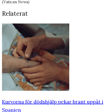
(Vatican News)
Relaterat
Kurvorna för dödshjälp pekar brant uppåt i
Spanien