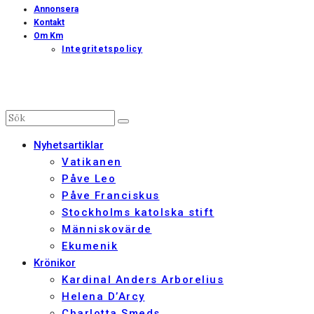
Annonsera
Kontakt
Om Km
Integritetspolicy
Nyhetsartiklar
Vatikanen
Påve Leo
Påve Franciskus
Stockholms katolska stift
Människovärde
Ekumenik
Krönikor
Kardinal Anders Arborelius
Helena D’Arcy
Charlotta Smeds