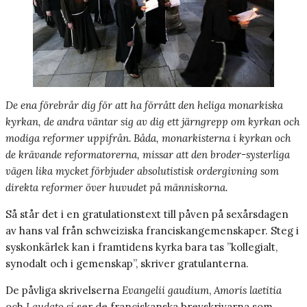
De ena förebrår dig för att ha förrått den heliga monarkiska
kyrkan, de andra väntar sig av dig ett järngrepp om kyrkan och
modiga reformer uppifrån. Båda, monarkisterna i kyrkan och
de krävande reformatorerna, missar att den broder-systerliga
vägen lika mycket förbjuder absolutistisk ordergivning som
direkta reformer över huvudet på människorna.
Så står det i en gratulationstext till påven på sexårsdagen
av hans val från schweiziska franciskangemenskaper. Steg i
syskonkärlek kan i framtidens kyrka bara tas ”kollegialt,
synodalt och i gemenskap”, skriver gratulanterna.
De påvliga skrivelserna
Evangelii gaudium
,
Amoris laetitia
och
Laudato sí
ser de franciskanska brevskrivarna som