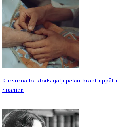
Kurvorna för dödshjälp pekar brant uppåt i
Spanien