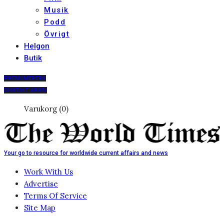
Musik
Podd
Övrigt
Helgon
Butik
PRENUMERERA
DIGITALT ARKIV
Varukorg (0)
Your go to resource for worldwide current affairs and news
Work With Us
Advertise
Terms Of Service
Site Map