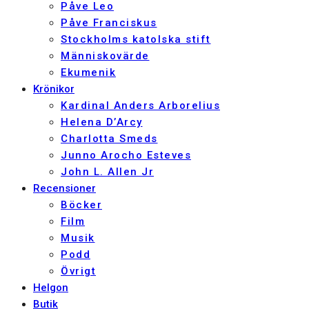
Påve Leo
Påve Franciskus
Stockholms katolska stift
Människovärde
Ekumenik
Krönikor
Kardinal Anders Arborelius
Helena D’Arcy
Charlotta Smeds
Junno Arocho Esteves
John L. Allen Jr
Recensioner
Böcker
Film
Musik
Podd
Övrigt
Helgon
Butik