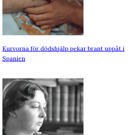
Kurvorna för dödshjälp pekar brant uppåt i
Spanien