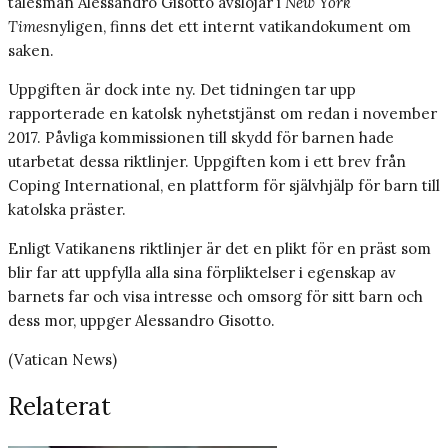
talesman Alessandro Gisotto avslöjar i
New York
Times
nyligen, finns det ett internt vatikandokument om
saken.
Uppgiften är dock inte ny. Det tidningen tar upp
rapporterade en katolsk nyhetstjänst om redan i november
2017. Påvliga kommissionen till skydd för barnen hade
utarbetat dessa riktlinjer. Uppgiften kom i ett brev från
Coping International, en plattform för självhjälp för barn till
katolska präster.
Enligt Vatikanens riktlinjer är det en plikt för en präst som
blir far att uppfylla alla sina förpliktelser i egenskap av
barnets far och visa intresse och omsorg för sitt barn och
dess mor, uppger Alessandro Gisotto.
(Vatican News)
Relaterat