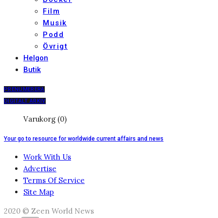
Film
Musik
Podd
Övrigt
Helgon
Butik
PRENUMERERA
DIGITALT ARKIV
Varukorg (0)
Your go to resource for worldwide current affairs and news
Work With Us
Advertise
Terms Of Service
Site Map
2020 © Zeen World News