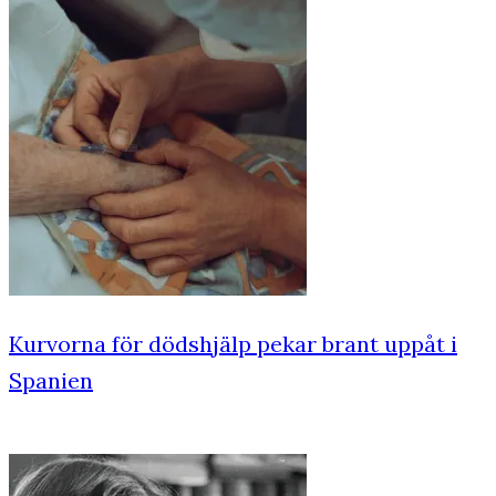
Kurvorna för dödshjälp pekar brant uppåt i
Spanien