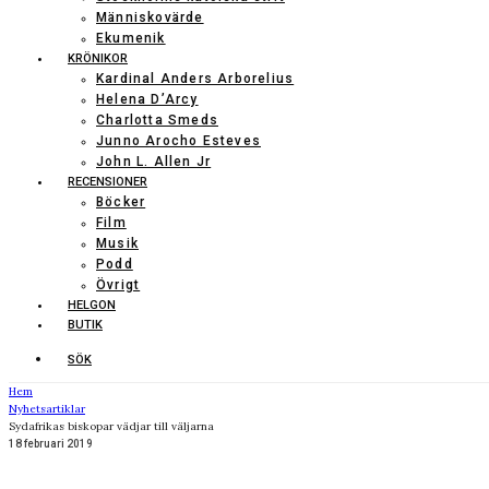
Människovärde
Ekumenik
KRÖNIKOR
Kardinal Anders Arborelius
Helena D’Arcy
Charlotta Smeds
Junno Arocho Esteves
John L. Allen Jr
RECENSIONER
Böcker
Film
Musik
Podd
Övrigt
HELGON
BUTIK
SÖK
Hem
Nyhetsartiklar
Sydafrikas biskopar vädjar till väljarna
18 februari 2019