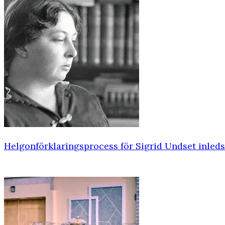
Helgonförklaringsprocess för Sigrid Undset inleds