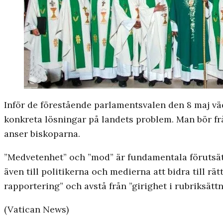
Inför de förestående parlamentsvalen den 8 maj väd
konkreta lösningar på landets problem. Man bör f
anser biskoparna.
”Medvetenhet” och ”mod” är fundamentala förutsätt
även till politikerna och medierna att bidra till rä
rapportering” och avstå från ”girighet i rubriksätt
(Vatican News)