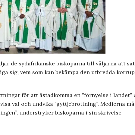
jar de sydafrikanske biskoparna till väljarna att s
råga sig, vem som kan bekämpa den utbredda korrup
ningar för att åstadkomma en ”förnyelse i landet”, 
ttvisa val och undvika ”gyttjebrottning”. Medierna må
ningen”, understryker biskoparna i sin skrivelse