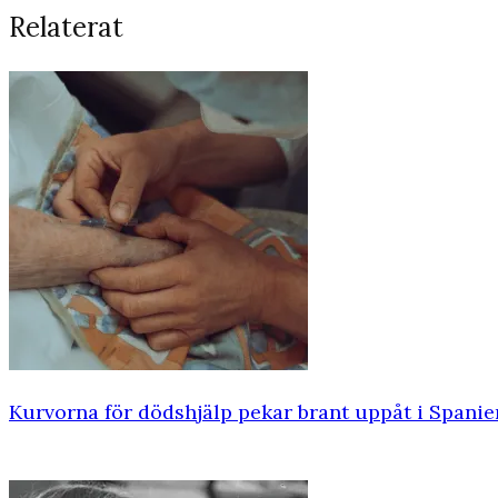
Relaterat
Kurvorna för dödshjälp pekar brant uppåt i Spanie