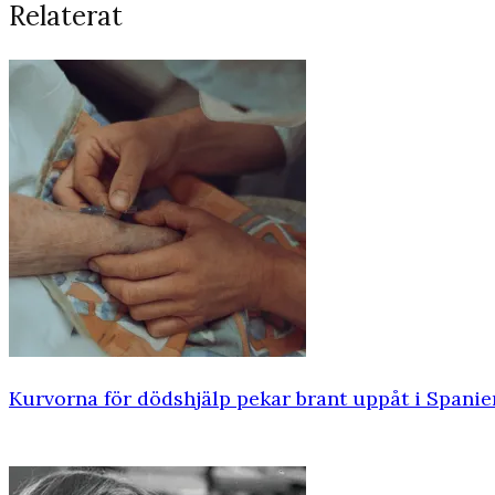
Relaterat
Kurvorna för dödshjälp pekar brant uppåt i Spanie