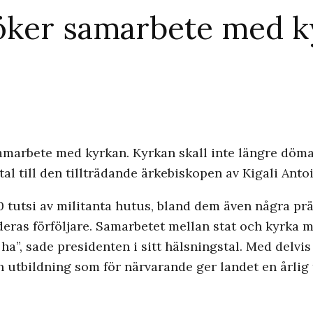
öker samarbete med k
arbete med kyrkan. Kyrkan skall inte längre dömas 
tal till den tillträdande ärkebiskopen av Kigali An
00 tutsi av militanta hutus, bland dem även några 
deras förföljare. Samarbetet mellan stat och kyrka 
l ha”, sade presidenten i sitt hälsningstal. Med delv
h utbildning som för närvarande ger landet en årlig 