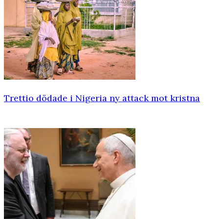
Trettio dödade i Nigeria ny attack mot kristna