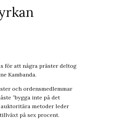
yrkan
för att några präster deltog
toine Kambanda.
präster och ordensmedlemmar
måste ”bygga inte på det
is auktoritära metoder leder
tillväxt på sex procent.