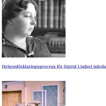
Helgonförklaringsprocess för Sigrid Undset inleds