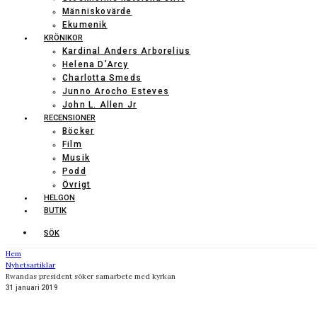
Människovärde
Ekumenik
KRÖNIKOR
Kardinal Anders Arborelius
Helena D’Arcy
Charlotta Smeds
Junno Arocho Esteves
John L. Allen Jr
RECENSIONER
Böcker
Film
Musik
Podd
Övrigt
HELGON
BUTIK
SÖK
Hem
Nyhetsartiklar
Rwandas president söker samarbete med kyrkan
31 januari 2019