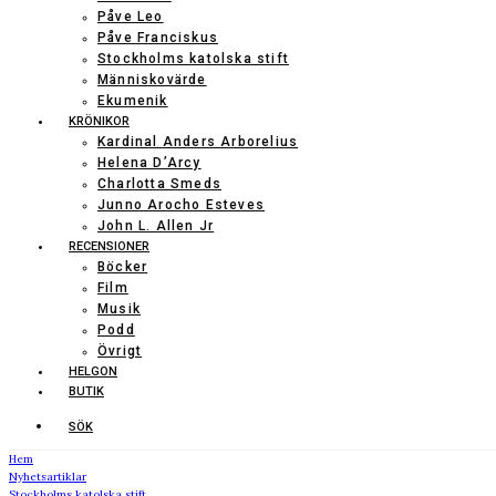
Påve Leo
Påve Franciskus
Stockholms katolska stift
Människovärde
Ekumenik
KRÖNIKOR
Kardinal Anders Arborelius
Helena D’Arcy
Charlotta Smeds
Junno Arocho Esteves
John L. Allen Jr
RECENSIONER
Böcker
Film
Musik
Podd
Övrigt
HELGON
BUTIK
SÖK
Hem
Nyhetsartiklar
Stockholms katolska stift