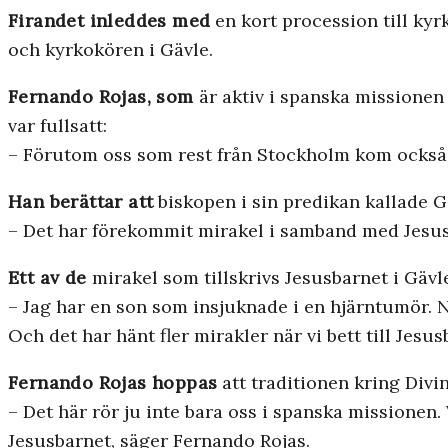
Firandet inleddes med
en kort procession till ky
och kyrkokören i Gävle.
Fernando Rojas, som
är aktiv i spanska missionen
var fullsatt:
– Förutom oss som rest från Stockholm kom också f
Han berättar att
biskopen i sin predikan kallade Gä
– Det har förekommit mirakel i samband med Jesusb
Ett av de
mirakel som tillskrivs Jesusbarnet i Gävl
– Jag har en son som insjuknade i en hjärntumör. Nä
Och det har hänt fler mirakler när vi bett till Jesus
Fernando Rojas hoppas
att traditionen kring Divi
– Det här rör ju inte bara oss i spanska missionen. V
Jesusbarnet, säger Fernando Rojas.