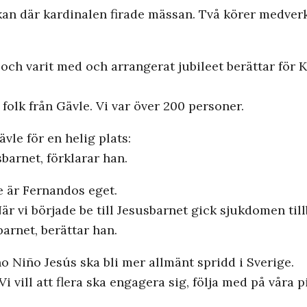
rkan där kardinalen firade mässan. Två körer medve
 och varit med och arrangerat jubileet berättar för 
olk från Gävle. Vi var över 200 personer.
vle för en helig plats:
arnet, förklarar han.
e är Fernandos eget.
r vi började be till Jesusbarnet gick sjukdomen till
barnet, berättar han.
no Niño Jesús ska bli mer allmänt spridd i Sverige.
i vill att flera ska engagera sig, följa med på våra p