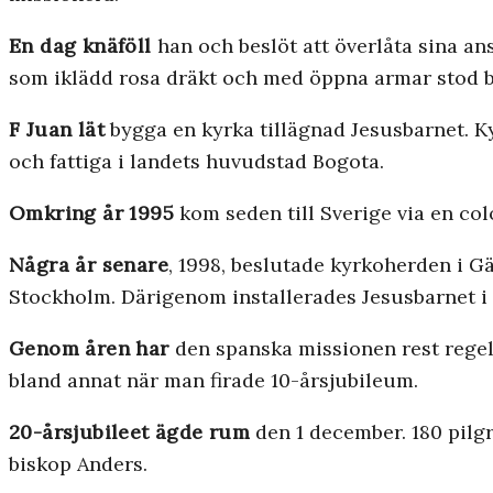
En dag knäföll
han och beslöt att överlåta sina an
som iklädd rosa dräkt och med öppna armar stod b
F Juan lät
bygga en kyrka tillägnad Jesusbarnet. K
och fattiga i landets huvudstad Bogota.
Omkring år 1995
kom seden till Sverige via en col
Några år senare
, 1998, beslutade kyrkoherden i G
Stockholm. Därigenom installerades Jesusbarnet i k
Genom åren har
den spanska missionen rest regelbu
bland annat när man firade 10-årsjubileum.
20-årsjubileet ägde rum
den 1 december. 180 pilgr
biskop Anders.