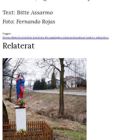
Text: Bitte Assarmo
Foto: Fernando Rojas
Taggar
Divino Niño Jesús
Gävle katolska församling
Jesusbarnet
kardinal Anders Arborelius
Relaterat