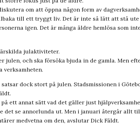
lt större fokus just på de äldre.
 diskutera om att öppna någon form av dagverksamhet 
aka till ett tryggt liv. Det är inte så lätt att stå u
 personerna igen. Det är många äldre hemlösa som int
rskilda julaktiviteter.
er julen, och ska försöka bjuda in de gamla. Men eft
ka verksamheten.
 satsar dock stort på julen. Stadsmissionen i Göte
äldt.
på ett annat sätt vad det gäller just hjälpverksamhet,
 se annorlunda ut. Men i januari återgår allt till 
ntärer medvetna om den, avslutar Dick Fäldt.