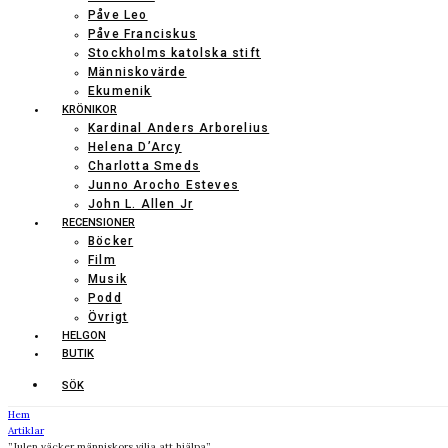
Påve Leo
Påve Franciskus
Stockholms katolska stift
Människovärde
Ekumenik
KRÖNIKOR
Kardinal Anders Arborelius
Helena D’Arcy
Charlotta Smeds
Junno Arocho Esteves
John L. Allen Jr
RECENSIONER
Böcker
Film
Musik
Podd
Övrigt
HELGON
BUTIK
SÖK
Hem
Artiklar
”Julen väcker människors vilja att hjälpa”