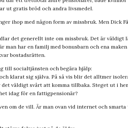
d där ett trettiotal äldre pensionärer, både kvinno
ar ut gratis bröd och andra livsmedel.
änger ihop med någon form av missbruk. Men Dick Fäl
ar det generellt inte om missbruk. Det är väldigt l
är man har en familj med bonusbarn och ena maken d
kvar bostadsrätten.
g till socialtjänsten och begära hjälp:
 och klarat sig själva. På så vis blir det alltmer isole
 det väldigt svårt att komma tillbaka. Steget ut i h
nhet idag för en fattigpensionär?
även om de vill. Är man ovan vid internet och smarta t