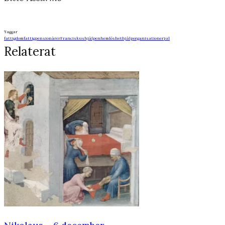
Taggar
fattigdom
fattigpensionärer
Franciskushjälpen
hemlöshet
hjälporganisationer
jul
Relaterat