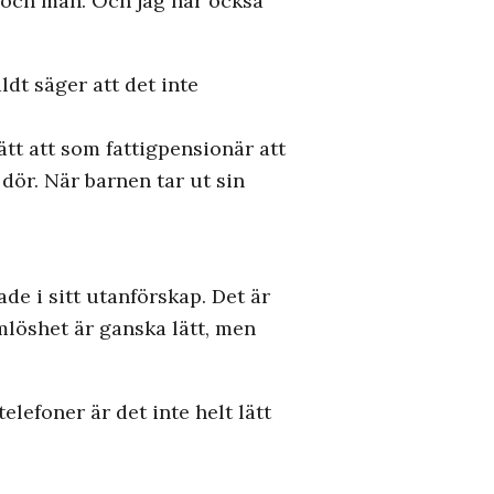
r och män. Och jag har också
dt säger att det inte
ätt att som fattigpensionär att
ör. När barnen tar ut sin
rade i sitt utanförskap. Det är
emlöshet är ganska lätt, men
elefoner är det inte helt lätt