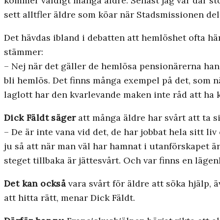
kommer väldigt många äldre. Senast jag var där sto
sett alltfler äldre som köar när Stadsmissionen del
Det hävdas ibland i debatten att hemlöshet ofta h
stämmer:
– Nej när det gäller de hemlösa pensionärerna handl
bli hemlös. Det finns många exempel på det, som n
laglott har den kvarlevande maken inte råd att ha 
Dick Fäldt säger
att många äldre har svårt att ta si
– De är inte vana vid det, de har jobbat hela sitt liv
ju så att när man väl har hamnat i utanförskapet är
steget tillbaka är jättesvårt. Och var finns en läge
Det kan också
vara svårt för äldre att söka hjälp, 
att hitta rätt, menar Dick Fäldt.