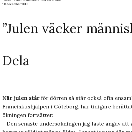
18 december 2018
”Julen väcker människo
Dela
När julen står
för dörren så står också ofta ensamh
Franciskushjälpen i Göteborg, har tidigare berätta
ökningen fortsätter:
– Den senaste undersökningen jag läste angav att a