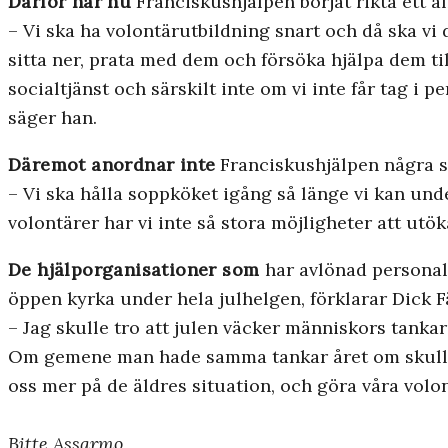
Därför har nu
Franciskushjälpen börjat rikta ett al
– Vi ska ha volontärutbildning snart och då ska vi
sitta ner, prata med dem och försöka hjälpa dem tillb
socialtjänst och särskilt inte om vi inte får tag i
säger han.
Däremot anordnar inte
Franciskushjälpen några sä
– Vi ska hålla soppköket igång så länge vi kan und
volontärer har vi inte så stora möjligheter att utö
De hjälporganisationer som
har avlönad personal
öppen kyrka under hela julhelgen, förklarar Dick F
– Jag skulle tro att julen väcker människors tankar 
Om gemene man hade samma tankar året om skulle det
oss mer på de äldres situation, och göra våra volo
Bitte Assarmo