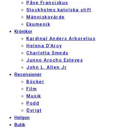
Påve Franciskus
Stockholms katolska stift
Människovärde
Ekumenik
Krönikor
Kardinal Anders Arborelius
Helena D’Arcy
Charlotta Smeds
Junno Arocho Esteves
John L. Allen Jr
Recensioner
Böcker
Film
Musik
Podd
Övrigt
Helgon
Butik