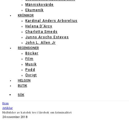
Människovärde
Ekumenik
KRÖNIKOR
Kardinal Anders Arborelius
Helena D’Arcy
Charlotta Smeds
Junno Arocho Esteves
John L. Allen Jr
RECENSIONER
Böcker
Film
Musik
Podd
Övrigt
HELGON
BUTIK
SÖK
Hem
Artiklar
Nidbilder av katolsk tro i lärobok om kriminalitet
24 november 2018