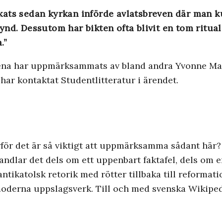
kats sedan kyrkan införde avlatsbreven där man 
ynd. Dessutom har bikten ofta blivit en tom ritu
.”
ena har uppmärksammats av bland andra Yvonne Mar
har kontaktat Studentlitteratur i ärendet.
ör det är så viktigt att uppmärksamma sådant här?
 handlar det dels om ett uppenbart faktafel, dels om 
tikatolsk retorik med rötter tillbaka till reformati
oderna uppslagsverk. Till och med svenska Wikiped