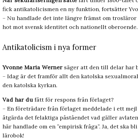
När sekulariseringen satte
fart under 1800-talet
fick antikatolicismen en ny funktion, fortsätter Y
– Nu handlade det inte längre främst om trosläror 
hot mot svensk identitet och nationellt oberoende
Antikatolicism i nya former
Yvonne Maria Werner
säger att den till delar har
– Idag är det framför allt den katolska sexualmora
den katolska kyrkan.
Vad har du
fått för respons från förlaget?
– En företrädare från förlaget meddelade i ett mej
åtgärda det felaktiga påståendet vad gäller avlaten.
här handlade om en ”empirisk fråga”. Ja, det ska b
lärobok!