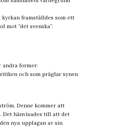
g som samhällets värdegrund
a kyrkan framställdes som ett
l mot ”det svenska”.
r andra former:
 kritiken och som präglar synen
rgström. Denne kommer att
 Det hänvisades till att det
i den nya upplagan av sin