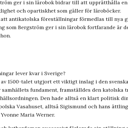
röm ger i sin lärobok bidrar till att upprätthålla en
lighet och opartiskhet som gäller för läroböcker.
tt antikatolska föreställningar förmedlas till nya g
ng som Bergström ger i sin lärobok fortfarande är 
 hon.
ingar lever kvar i Sverige?
av 1500-talet utgjort ett viktigt inslag i den svenska
r samhällets fundament, framställdes den katolska t
ällsordningen. Den hade alltså en klart politisk di
olska Vasahuset, alltså Sigismund och hans ättlinga
ar Yvonne Maria Werner.