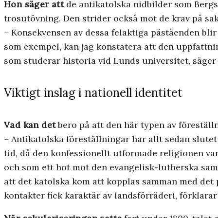
Hon säger att
de antikatolska nidbilder som Bergst
trosutövning. Den strider också mot de krav på sak
– Konsekvensen av dessa felaktiga påståenden blir a
som exempel, kan jag konstatera att den uppfattni
som studerar historia vid Lunds universitet, säger
Viktigt inslag i nationell identitet
Vad kan det
bero på att den här typen av föreställn
– Antikatolska föreställningar har allt sedan slutet 
tid, då den konfessionellt utformade religionen va
och som ett hot mot den evangelisk-lutherska samh
att det katolska kom att kopplas samman med det p
kontakter fick karaktär av landsförräderi, förklar