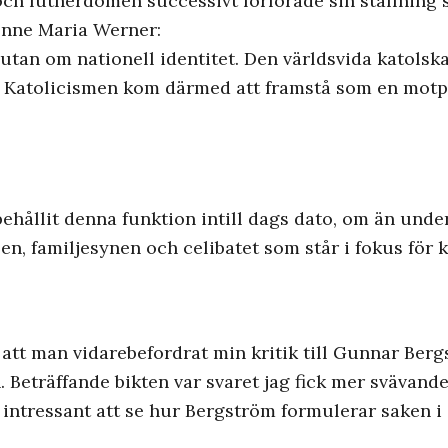
 och lutherdomen successivt förlorade sin ställnin
vonne Maria Werner:
utan om nationell identitet. Den världsvida katolsk
. Katolicismen kom därmed att framstå som en motpo
 behållit denna funktion intill dags dato, om än unde
len, familjesynen och celibatet som står i fokus för
l att man vidarebefordrat min kritik till Gunnar Be
 Beträffande bikten var svaret jag fick mer svävande.
li intressant att se hur Bergström formulerar saken 