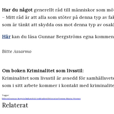
Har du något
generellt råd till människor som möt
– Mitt råd är att alla som stöter på denna typ av fak
som är tänkt att skydda oss mot denna typ av osak
Här
kan du läsa Gunnar Bergströms egna kommentar
Bitte Assarmo
Om boken Kriminalitet som livsstil:
Kriminalitet som livsstil är avsedd för samhällsvet
som i sitt arbete kommer i kontakt med kriminalitet
Taggar
bikten
Gunnar Bergström
katolsk tro
Studentlitteratur
Yvonne Maria Werner
Relaterat