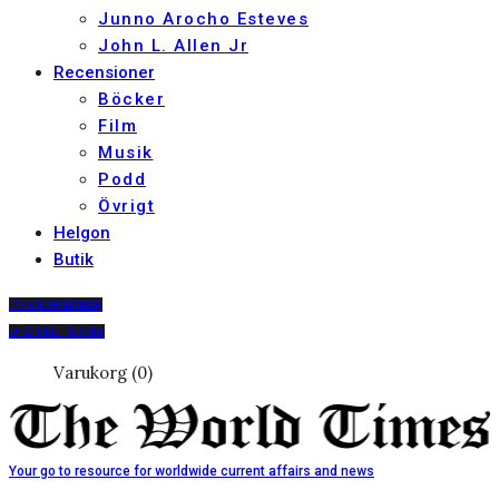
Junno Arocho Esteves
John L. Allen Jr
Recensioner
Böcker
Film
Musik
Podd
Övrigt
Helgon
Butik
PRENUMERERA
DIGITALT ARKIV
Varukorg (0)
Your go to resource for worldwide current affairs and news