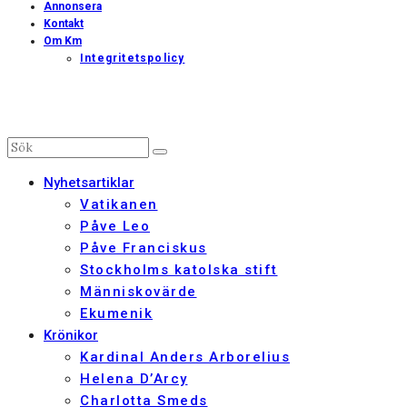
Annonsera
Kontakt
Om Km
Integritetspolicy
Nyhetsartiklar
Vatikanen
Påve Leo
Påve Franciskus
Stockholms katolska stift
Människovärde
Ekumenik
Krönikor
Kardinal Anders Arborelius
Helena D’Arcy
Charlotta Smeds