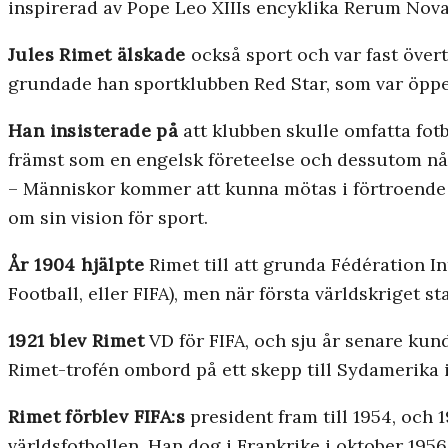
inspirerad av Pope Leo XIIIs encyklika Rerum Nov
Jules Rimet älskade
också sport och var fast över
grundade han sportklubben Red Star, som var öppen 
Han insisterade på
att klubben skulle omfatta fotbo
främst som en engelsk företeelse och dessutom någ
– Människor kommer att kunna mötas i förtroende u
om sin vision för sport.
År 1904 hjälpte
Rimet till att grunda Fédération In
Football, eller FIFA), men när första världskriget 
1921 blev Rimet
VD för FIFA, och sju år senare ku
Rimet-trofén ombord på ett skepp till Sydamerika i
Rimet förblev FIFA:s
president fram till 1954, och 
världsfotbollen. Han dog i Frankrike i oktober 1956 