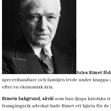
Jules Rimet fö
specerihandlare och familjen levde under knappa oms
efter en ekonomisk kris.
Rimets bakgrund, såväl
som han djupa katolska tro
framgångsrik advokat hade Rimet ett hjärta för de f