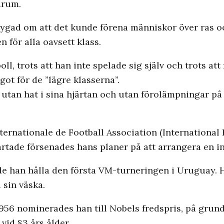
arum.
tygad om att det kunde förena människor över ras oc
för alla oavsett klass.
ll, trots att han inte spelade sig själv och trots att
ot för de ”lägre klasserna”.
tan hat i sina hjärtan och utan förolämpningar på 
ternationale de Football Association (International
startade försenades hans planer på att arrangera en i
nde han hålla den första VM-turneringen i Uruguay.
 sin väska.
1956 nominerades han till Nobels fredspris, på grund
vid 83 års ålder.