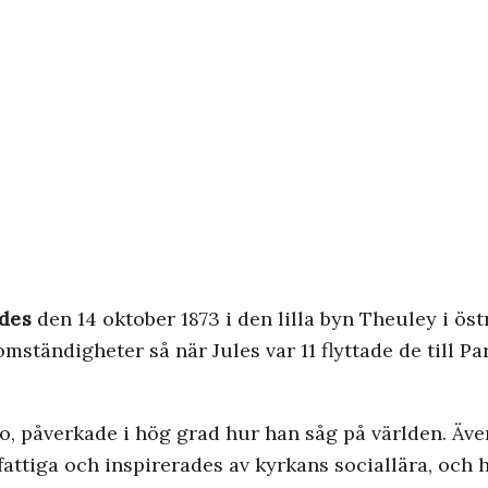
ddes
den 14 oktober 1873 i den lilla byn Theuley i öst
tändigheter så när Jules var 11 flyttade de till Pari
, påverkade i hög grad hur han såg på världen. Även e
attiga och inspirerades av kyrkans sociallära, och h