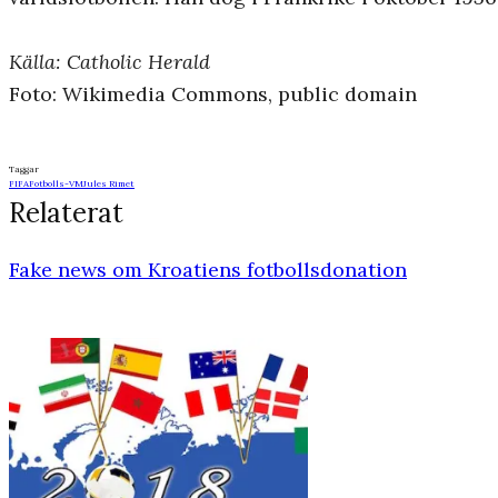
Källa: Catholic Herald
Foto: Wikimedia Commons, public domain
Taggar
FIFA
Fotbolls-VM
Jules Rimet
Relaterat
Fake news om Kroatiens fotbollsdonation