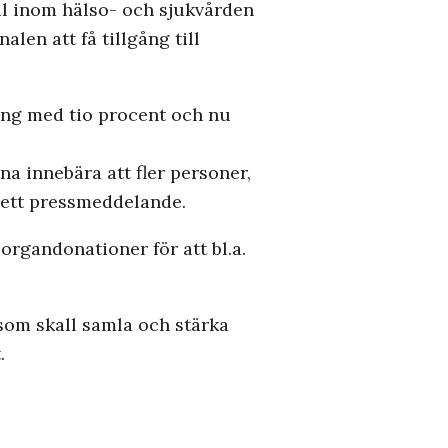
al inom hälso- och sjukvården
alen att få tillgång till
ning med tio procent och nu
a innebära att fler personer,
i ett pressmeddelande.
rgandonationer för att bl.a.
 som skall samla och stärka
.