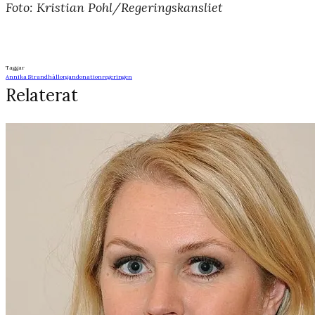
Foto: Kristian Pohl/Regeringskansliet
Taggar
Annika Strandhäll
organdonation
regeringen
Relaterat