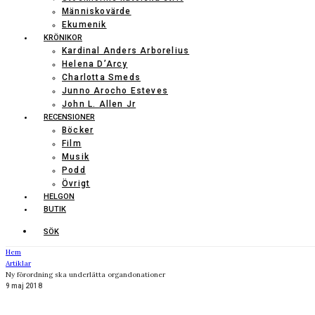
Människovärde
Ekumenik
KRÖNIKOR
Kardinal Anders Arborelius
Helena D’Arcy
Charlotta Smeds
Junno Arocho Esteves
John L. Allen Jr
RECENSIONER
Böcker
Film
Musik
Podd
Övrigt
HELGON
BUTIK
SÖK
Hem
Artiklar
Ny förordning ska underlätta organdonationer
9 maj 2018