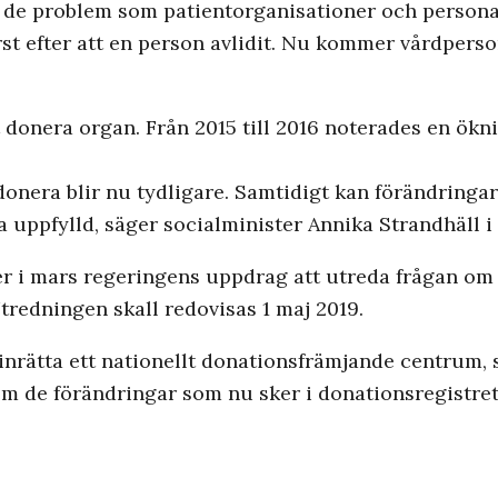
på de problem som patientorganisationer och person
örst efter att en person avlidit. Nu kommer vårdperson
t donera organ. Från 2015 till 2016 noterades en ök
onera blir nu tydligare. Samtidigt kan förändringarn
ja uppfylld, säger socialminister Annika Strandhäll 
 i mars regeringens uppdrag att utreda frågan om o
Utredningen skall redovisas 1 maj 2019.
inrätta ett nationellt donationsfrämjande centrum,
 de förändringar som nu sker i donationsregistret