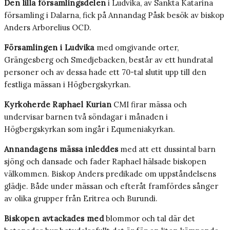
Den lilla församlingsdelen
i Ludvika, av Sankta Katarina
församling i Dalarna, fick på Annandag Påsk besök av biskop
Anders Arborelius OCD.
Församlingen i Ludvika
med omgivande orter,
Grängesberg och Smedjebacken, består av ett hundratal
personer och av dessa hade ett 70-tal slutit upp till den
festliga mässan i Högbergskyrkan.
Kyrkoherde Raphael Kurian
CMI firar mässa och
undervisar barnen två söndagar i månaden i
Högbergskyrkan som ingår i Equmeniakyrkan.
Annandagens mässa inleddes
med att ett dussintal barn
sjöng och dansade och fader Raphael hälsade biskopen
välkommen. Biskop Anders predikade om uppståndelsens
glädje. Både under mässan och efteråt framfördes sånger
av olika grupper från Eritrea och Burundi.
Biskopen avtackades med
blommor och tal där det