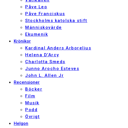
Vatikanen
Påve Leo
Påve Franciskus
Stockholms katolska stift
Människovärde
Ekumenik
Krönikor
Kardinal Anders Arborelius
Helena D’Arcy
Charlotta Smeds
Junno Arocho Esteves
John L. Allen Jr
Recensioner
Böcker
Film
Musik
Podd
Övrigt
Helgon