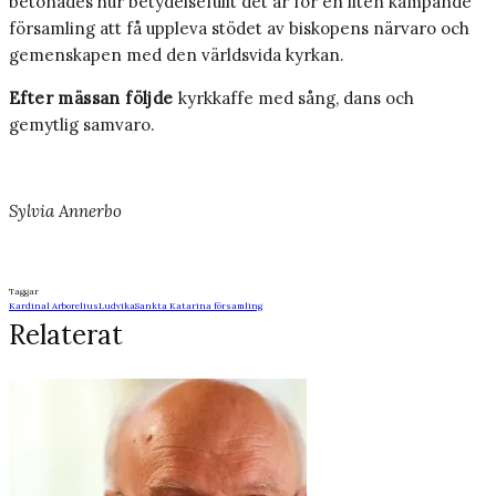
betonades hur betydelsefullt det är för en liten kämpande
församling att få uppleva stödet av biskopens närvaro och
gemenskapen med den världsvida kyrkan.
Efter mässan följde
kyrkkaffe med sång, dans och
gemytlig samvaro.
Sylvia Annerbo
Taggar
Kardinal Arborelius
Ludvika
Sankta Katarina församling
Relaterat