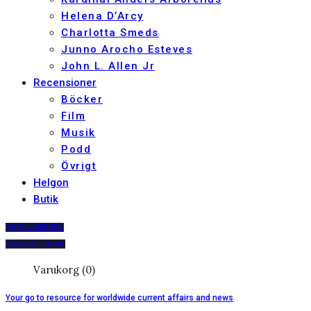
Helena D’Arcy
Charlotta Smeds
Junno Arocho Esteves
John L. Allen Jr
Recensioner
Böcker
Film
Musik
Podd
Övrigt
Helgon
Butik
PRENUMERERA
DIGITALT ARKIV
Varukorg (0)
Your go to resource for worldwide current affairs and news