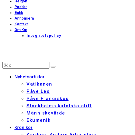
Helgon
Poddar
Butik
Annonsera
Kontakt
Om Km
Integritetspolicy
Nyhetsartiklar
Vatikanen
Påve Leo
Påve Franciskus
Stockholms katolska stift
Människovärde
Ekumenik
Krönikor
Kardinal Anders Arborelius