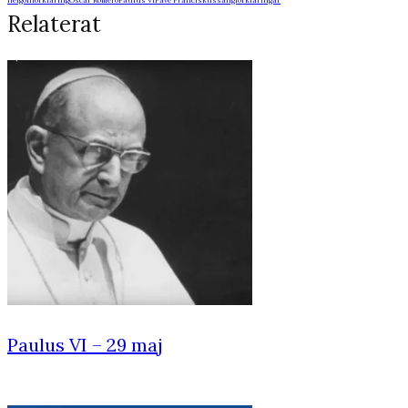
helgonförklaring
Oscar Romero
Paulus VI
Påve Franciskus
saligförklaringar
Relaterat
Paulus VI – 29 maj