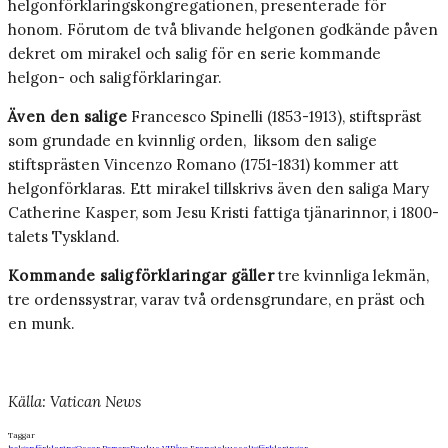
helgonförklaringskongregationen, presenterade för
honom. Förutom de två blivande helgonen godkände påven
dekret om mirakel och salig för en serie kommande
helgon- och saligförklaringar.
Även den salige
Francesco Spinelli (1853-1913), stiftspräst
som grundade en kvinnlig orden, liksom den salige
stiftsprästen Vincenzo Romano (1751-1831) kommer att
helgonförklaras. Ett mirakel tillskrivs även den saliga Mary
Catherine Kasper, som Jesu Kristi fattiga tjänarinnor, i 1800-
talets Tyskland.
Kommande saligförklaringar gäller
tre kvinnliga lekmän,
tre ordenssystrar, varav två ordensgrundare, en präst och
en munk.
Källa: Vatican News
Taggar