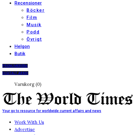
Recensioner
Böcker
Film
Musik
Podd
Övrigt
Helgon
Butik
PRENUMERERA
DIGITALT ARKIV
Varukorg (0)
Your go to resource for worldwide current affairs and news
Work With Us
Advertise