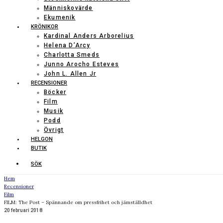
Människovärde
Ekumenik
KRÖNIKOR
Kardinal Anders Arborelius
Helena D’Arcy
Charlotta Smeds
Junno Arocho Esteves
John L. Allen Jr
RECENSIONER
Böcker
Film
Musik
Podd
Övrigt
HELGON
BUTIK
SÖK
Hem
Recensioner
Film
FILM: The Post – Spännande om pressfrihet och jämställdhet
20 februari 2018