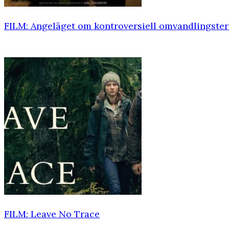
FILM: Angeläget om kontroversiell omvandlingster
FILM: Leave No Trace