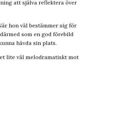
ing att själva reflektera över
 När hon väl bestämmer sig för
år därmed som en god förebild
 kunna hävda sin plats.
et lite väl melodramatiskt mot