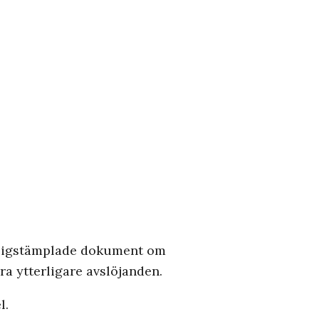
emligstämplade dokument om
a ytterligare avslöjanden.
l.