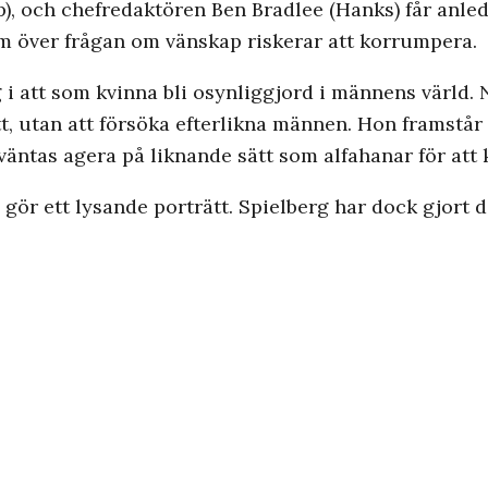
 och chefredaktören Ben Bradlee (Hanks) får anledn
om över frågan om vänskap riskerar att korrumpera.
 i att som kvinna bli osynliggjord i männens värld.
sätt, utan att försöka efterlikna männen. Hon framst
rväntas agera på liknande sätt som alfahanar för att
gör ett lysande porträtt. Spielberg har dock gjort d