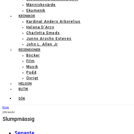
Människovärde
Ekumenik
KRÖNIKOR
Kardinal Anders Arborelius
Helena D’Arcy
Charlotta Smeds
Junno Arocho Esteves
John L. Allen Jr
RECENSIONER
Böcker
Film
Musik
Podd
Övrigt
HELGON
BUTIK
SÖK
Hem
yttrande
Slumpmässig
Senaste