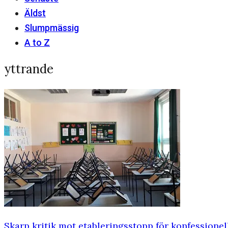
Äldst
Slumpmässig
A to Z
yttrande
Skarp kritik mot etableringsstopp för konfessionell