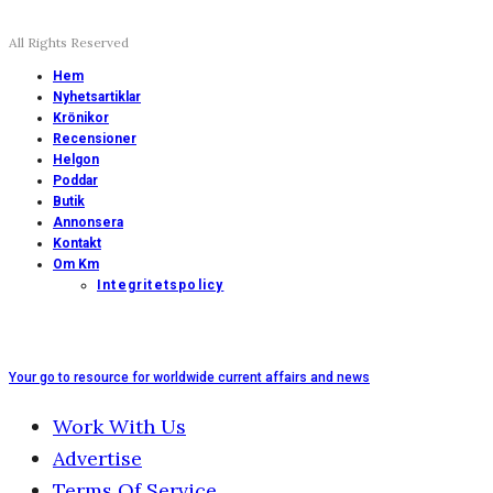
All Rights Reserved
Hem
Nyhetsartiklar
Krönikor
Recensioner
Helgon
Poddar
Butik
Annonsera
Kontakt
Om Km
Integritetspolicy
Your go to resource for worldwide current affairs and news
Work With Us
Advertise
Terms Of Service