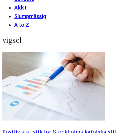
Äldst
Slumpmässig
A to Z
vigsel
Positiv statistik för Stockholms katolska stift