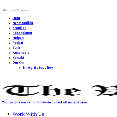
All Rights Reserved
Hem
Nyhetsartiklar
Krönikor
Recensioner
Helgon
Poddar
Butik
Annonsera
Kontakt
Om Km
Integritetspolicy
Your go to resource for worldwide current affairs and news
Work With Us