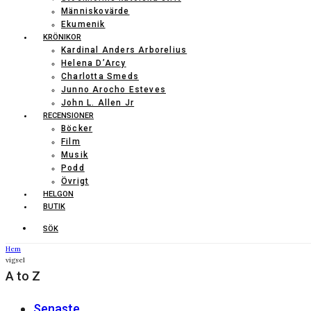
Människovärde
Ekumenik
KRÖNIKOR
Kardinal Anders Arborelius
Helena D’Arcy
Charlotta Smeds
Junno Arocho Esteves
John L. Allen Jr
RECENSIONER
Böcker
Film
Musik
Podd
Övrigt
HELGON
BUTIK
SÖK
Hem
vigsel
A to Z
Senaste