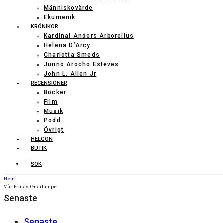
Människovärde
Ekumenik
KRÖNIKOR
Kardinal Anders Arborelius
Helena D’Arcy
Charlotta Smeds
Junno Arocho Esteves
John L. Allen Jr
RECENSIONER
Böcker
Film
Musik
Podd
Övrigt
HELGON
BUTIK
SÖK
Hem
Vår Fru av Guadalupe
Senaste
Senaste