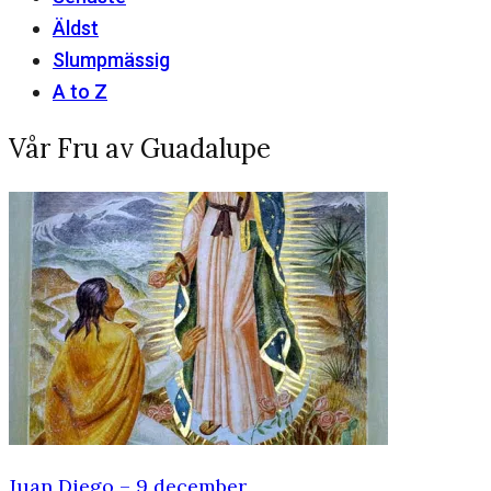
Äldst
Slumpmässig
A to Z
Vår Fru av Guadalupe
Juan Diego – 9 december