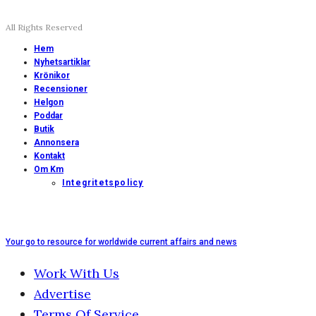
All Rights Reserved
Hem
Nyhetsartiklar
Krönikor
Recensioner
Helgon
Poddar
Butik
Annonsera
Kontakt
Om Km
Integritetspolicy
Your go to resource for worldwide current affairs and news
Work With Us
Advertise
Terms Of Service