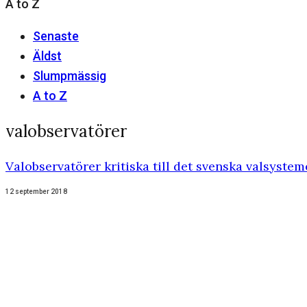
A to Z
Senaste
Äldst
Slumpmässig
A to Z
valobservatörer
Valobservatörer kritiska till det svenska valsystem
12 september 2018