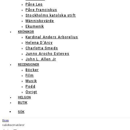
Påve Leo
Påve Franciskus
Stockholms katolska stift
Människovärde
Ekumenik
KRÖNIKOR
Kardinal Anders Arborelius
Helena D’Arcy
Charlotta Smeds
Junno Arocho Esteves
John L. Allen Jr
RECENSIONER
Böcker
Film
Musik
Podd
Övrigt
HELGON
BUTIK
SÖK
Hem
valobservatörer