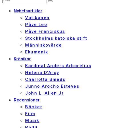
Nyhetsartiklar
Vatikanen
Påve Leo
Påve Franciskus
Stockholms katolska stift
Människovärde
Ekumenik
Krönikor
Kardinal Anders Arborelius
Helena D’Arcy
Charlotta Smeds
Junno Arocho Esteves
John L. Allen Jr
Recensioner
Böcker
Film
Musik
Podd