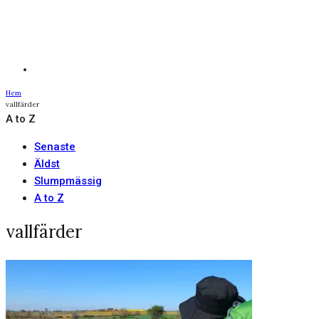
Hem
vallfärder
A to Z
Senaste
Äldst
Slumpmässig
A to Z
vallfärder