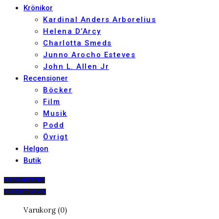
Krönikor
Kardinal Anders Arborelius
Helena D’Arcy
Charlotta Smeds
Junno Arocho Esteves
John L. Allen Jr
Recensioner
Böcker
Film
Musik
Podd
Övrigt
Helgon
Butik
PRENUMERERA
DIGITALT ARKIV
Varukorg (0)