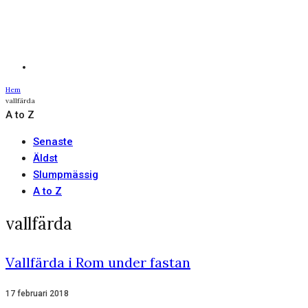
Hem
vallfärda
A to Z
Senaste
Äldst
Slumpmässig
A to Z
vallfärda
Vallfärda i Rom under fastan
17 februari 2018