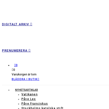
DIGITALT ARKIV
PRENUMERERA
0
0
Varukorgen är tom
BLÄDDRA I BUTIK
NYHETSARTIKLAR
Vatikanen
Påve Leo
Påve Franciskus
Stockholms katolska stift