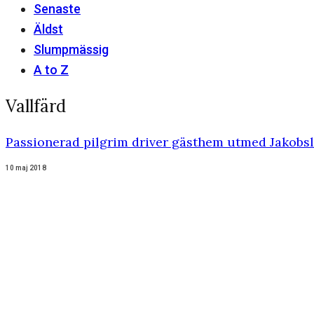
Senaste
Äldst
Slumpmässig
A to Z
Vallfärd
Passionerad pilgrim driver gästhem utmed Jakobs
10 maj 2018