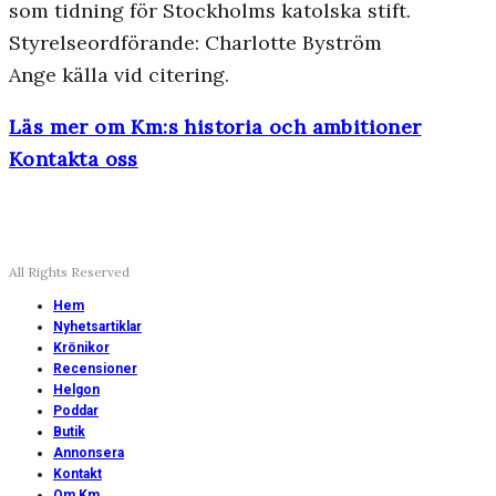
som tidning för Stockholms katolska stift.
Styrelseordförande: Charlotte Byström
Ange källa vid citering.
Läs mer om Km:s historia och ambitioner
Kontakta oss
All Rights Reserved
Hem
Nyhetsartiklar
Krönikor
Recensioner
Helgon
Poddar
Butik
Annonsera
Kontakt
Om Km