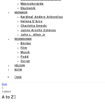
Människovärde
Ekumenik
KRÖNIKOR
Kardinal Anders Arborelius
Helena D’Arcy
Charlotta Smeds
Junno Arocho Esteves
John L. Allen Jr
RECENSIONER
Böcker
Film
Musik
Podd
Övrigt
HELGON
BUTIK
SÖK
Hem
Vallfärd
A to Z