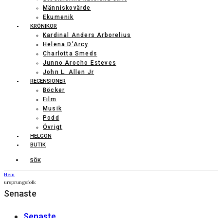
Människovärde
Ekumenik
KRÖNIKOR
Kardinal Anders Arborelius
Helena D’Arcy
Charlotta Smeds
Junno Arocho Esteves
John L. Allen Jr
RECENSIONER
Böcker
Film
Musik
Podd
Övrigt
HELGON
BUTIK
SÖK
Hem
ursprungsfolk
Senaste
Senaste