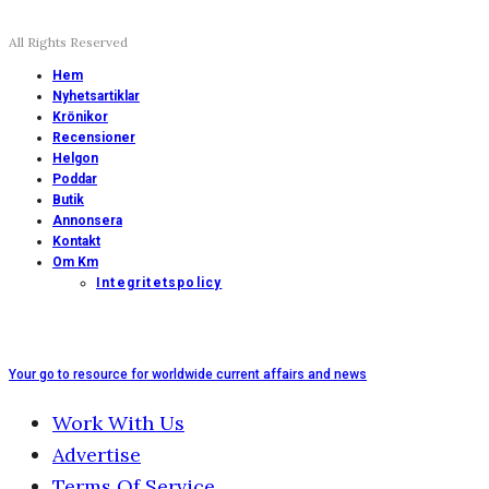
All Rights Reserved
Hem
Nyhetsartiklar
Krönikor
Recensioner
Helgon
Poddar
Butik
Annonsera
Kontakt
Om Km
Integritetspolicy
Your go to resource for worldwide current affairs and news
Work With Us
Advertise
Terms Of Service