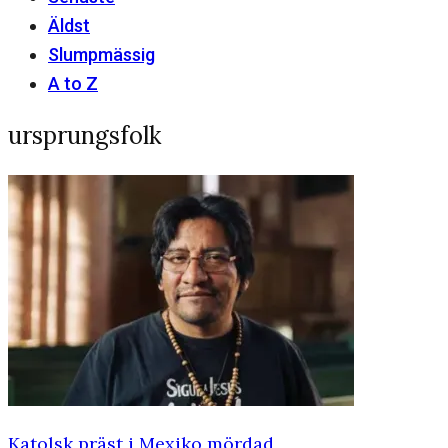
Äldst
Slumpmässig
A to Z
ursprungsfolk
Katolsk präst i Mexiko mördad