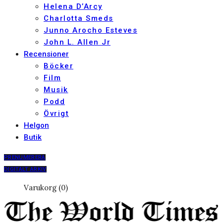
Helena D’Arcy
Charlotta Smeds
Junno Arocho Esteves
John L. Allen Jr
Recensioner
Böcker
Film
Musik
Podd
Övrigt
Helgon
Butik
PRENUMERERA
DIGITALT ARKIV
Varukorg (0)