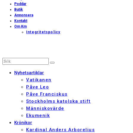
Poddar
Butik
Annonsera
Kontakt
Om Km
Integritetspolicy
Nyhetsartiklar
Vatikanen
Påve Leo
Påve Franciskus
Stockholms katolska stift
Människovärde
Ekumenik
Krönikor
Kardinal Anders Arborelius