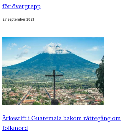
för övergrepp
27 september 2021
Ärkestift i Guatemala bakom rättegång om
folkmord