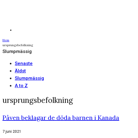
Hem
ursprungsbefolkning
Slumpmässig
Senaste
Äldst
Slumpmässig
A to Z
ursprungsbefolkning
Påven beklagar de döda barnen i Kanada
7 juni 2021