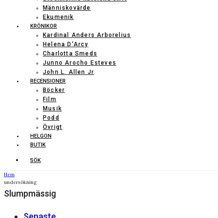
Människovärde
Ekumenik
KRÖNIKOR
Kardinal Anders Arborelius
Helena D’Arcy
Charlotta Smeds
Junno Arocho Esteves
John L. Allen Jr
RECENSIONER
Böcker
Film
Musik
Podd
Övrigt
HELGON
BUTIK
SÖK
Hem
undersökning
Slumpmässig
Senaste