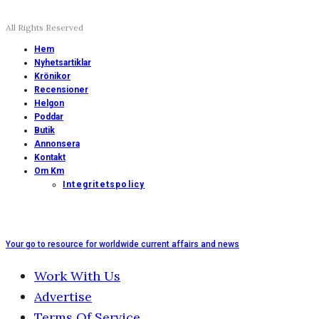
All Rights Reserved
Hem
Nyhetsartiklar
Krönikor
Recensioner
Helgon
Poddar
Butik
Annonsera
Kontakt
Om Km
Integritetspolicy
Your go to resource for worldwide current affairs and news
Work With Us
Advertise
Terms Of Service