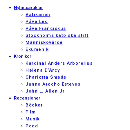
Nyhetsartiklar
Vatikanen
Påve Leo
Påve Franciskus
Stockholms katolska stift
Människovärde
Ekumenik
Krönikor
Kardinal Anders Arborelius
Helena D’Arcy
Charlotta Smeds
Junno Arocho Esteves
John L. Allen Jr
Recensioner
Böcker
Film
Musik
Podd