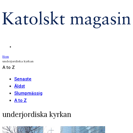
Hem
underjordiska kyrkan
A to Z
Senaste
Äldst
Slumpmässig
A to Z
underjordiska kyrkan